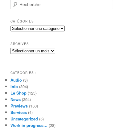
R
e
c
h
CATÉGORIES
e
Catégories
r
c
h
ARCHIVES
e
Archives
CATÉGORIES :
Audio
(3)
Info
(304)
Le Shop
(123)
News
(394)
Previews
(150)
Services
(4)
Uncategorized
(5)
Work in progress…
(28)