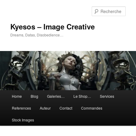
Aller
Aller
au
au
Rech
contenu
contenu
principal
secondaire
Kyesos – Image Creative
Dreams, Datas, Disobedience…
Menu
Home
Blog
Galeries…
Le Shop…
Services
principal
References
Auteur
Contact
Commandes
Stock Images