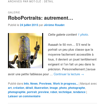
ARCHIVES PAR MOT-CLÉ :
DÉTAIL
GALERIE
RoboPortraits: autrement…
Publié le
24 juillet 2015
par
Jérôme Roudet
Cette galerie contient
1 photo
.
Aaaaah le 50 mm… S’il rend le
portrait un peu plus classe que la
moyenne facilement accessible à
tous, il devient un jouet terriblement
exigeant si l’on fait un peu dans la
précision. Personnellement j’avoue
avoir une petite faiblesse pour …
Continuer la lecture
→
Publié dans
Info
,
News
,
Previews
,
Work in progress...
|
Marqué avec
art
,
création
,
détail
,
illustration
,
image
,
photo
,
photographe
,
photographie
,
portrait
,
preview
,
robot
,
technique
,
tendance
|
Laisser un commentaire