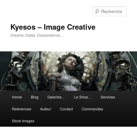
Aller
Aller
au
au
Rech
contenu
contenu
principal
secondaire
Kyesos – Image Creative
Dreams, Datas, Disobedience…
Menu
Home
Blog
Galeries…
Le Shop…
Services
principal
References
Auteur
Contact
Commandes
Stock Images