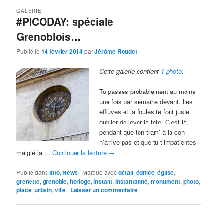
GALERIE
#PICODAY: spéciale
Grenoblois…
Publié le
14 février 2014
par
Jérôme Roudet
Cette galerie contient
1 photo
.
Tu passes probablement au moins
une fois par semaine devant. Les
effluves et la foules te font juste
oublier de lever la tête. C’est là,
pendant que ton tram’ à la con
n’arrive pas et que tu t’impatientes
malgré la …
Continuer la lecture
→
Publié dans
Info
,
News
|
Marqué avec
détail
,
édifice
,
église
,
grenette
,
grenoble
,
horloge
,
instant
,
instantanné
,
monument
,
photo
,
place
,
urbain
,
ville
|
Laisser un commentaire