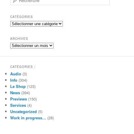
e
c
h
CATÉGORIES
e
Catégories
r
c
h
ARCHIVES
e
Archives
CATÉGORIES :
Audio
(3)
Info
(304)
Le Shop
(123)
News
(394)
Previews
(150)
Services
(4)
Uncategorized
(5)
Work in progress…
(28)