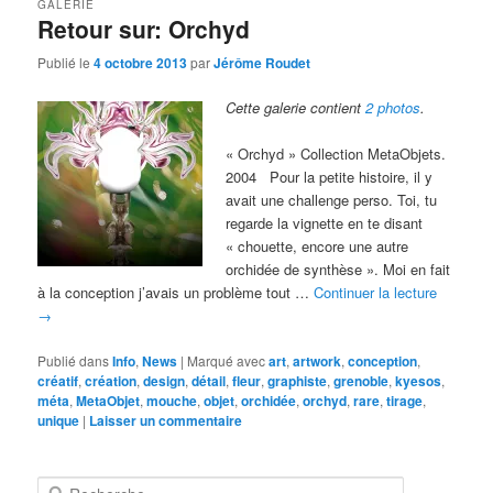
GALERIE
Retour sur: Orchyd
Publié le
4 octobre 2013
par
Jérôme Roudet
Cette galerie contient
2 photos
.
« Orchyd » Collection MetaObjets.
2004 Pour la petite histoire, il y
avait une challenge perso. Toi, tu
regarde la vignette en te disant
« chouette, encore une autre
orchidée de synthèse ». Moi en fait
à la conception j’avais un problème tout …
Continuer la lecture
→
Publié dans
Info
,
News
|
Marqué avec
art
,
artwork
,
conception
,
créatif
,
création
,
design
,
détail
,
fleur
,
graphiste
,
grenoble
,
kyesos
,
méta
,
MetaObjet
,
mouche
,
objet
,
orchidée
,
orchyd
,
rare
,
tirage
,
unique
|
Laisser un commentaire
R