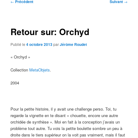
Navigation
←
Précédent
Suivant
→
des
articles
Retour sur: Orchyd
Publié le
4 octobre 2013
par
Jérôme Roudet
« Orchyd »
Collection
MetaObjets
.
2004
Pour la petite histoire, il y avait une challenge perso. Toi, tu
regarde la vignette en te disant « chouette, encore une autre
orchidée de synthèse ». Moi en fait à la conception j’avais un
problème tout autre. Tu vois la petite boulette sombre un peu à
droite dans le tiers supérieur on la voit pas vraiment, mais il faut