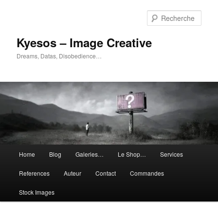
Aller
Aller
au
au
Rech
contenu
contenu
principal
secondaire
Kyesos – Image Creative
Dreams, Datas, Disobedience…
Menu
Home
Blog
Galeries…
Le Shop…
Services
principal
References
Auteur
Contact
Commandes
Stock Images