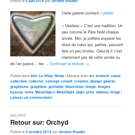
Publié le
5 juin 2014
par
Jérôme Roudet
Cette galerie contient
1 photo
.
« Useless » C’est une tradition. Un
peu comme le Père Noël chaque
année. Moi, je préfère exposer les
états du cœur qui, parfois, peuvent
être un peu limites. Celui-là il n’est
clairement pas de cette année ou
de l’an passé… les …
Continuer la lecture
→
Publié dans
Info
,
Le Shop
,
News
|
Marqué avec
art
,
artwork
,
coeur
,
collection
,
collector
,
concept
,
créatif
,
création
,
design
,
galerie
,
graphisme
,
graphiste
,
grenoble
,
illustration
,
image
,
images
,
kyesos
,
méta
,
MetaObject
,
MetaObjet
,
objet
,
print
,
tableau
,
tirage
|
Laisser un commentaire
GALERIE
Retour sur: Orchyd
Publié le
4 octobre 2013
par
Jérôme Roudet