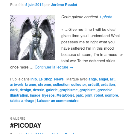
Publié le
5 juin 2014
par
Jérôme Roudet
Cette galerie contient
1 photo
.
« …Give me time I will be clear,
given time you’ll understand What
posseses me to right what you
have suffered I’m in this mood
because of scorn, I’m in a mood for
total war To the darkened skies
once more …
Continuer la lecture
→
Publié dans
Info
,
Le Shop
,
News
|
Marqué avec
ange
,
angel
,
art
,
artwork
,
brume
,
chrome
,
collection
,
collector
,
créatif
,
création
,
dark
,
design
,
dessin
,
galerie
,
graphisme
,
graphiste
,
grenoble
,
illustration
,
image
,
kyesos
,
MetaObjet
,
paix
,
print
,
robot
,
sombre
,
tableau
,
tirage
|
Laisser un commentaire
GALERIE
#PICODAY