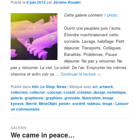
Publié le
6 juin 2014
par
Jérôme Roudet
Cette galerie contient
1 photo
.
Ouvrir une paupière puis l’autre.
Éteindre machinalement cette
sonnerie. Lavage, habillage. Petit
déjeuner. Transports. Collègues.
Banalités. Problèmes. Pause
déjeuner. Ne pas y retourner. Ne
pas y retourner. Le ciel. Le soleil. De l’air. Emprunter les mêmes
chemins et enfin voir ce …
Continuer la lecture
→
Publié dans
Info
,
Le Shop
,
News
|
Marqué avec
art
,
artwork
,
collection
,
collector
,
concept
,
créatif
,
création
,
design
,
esthétique
,
galerie
,
graphisme
,
graphiste
,
grenoble
,
illustration
,
image
,
kyesos
,
liberté
,
MetaObjet
,
poster
,
société
,
tableau
,
tirage
|
Laisser
un commentaire
GALERIE
We came in peace…