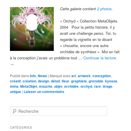
Cette galerie contient
2 photos
.
« Orchyd » Collection MetaObjets.
2004 Pour la petite histoire, il y
avait une challenge perso. Toi, tu
regarde la vignette en te disant
« chouette, encore une autre
orchidée de synthèse ». Moi en fait
à la conception j’avais un problème tout …
Continuer la lecture
→
Publié dans
Info
,
News
|
Marqué avec
art
,
artwork
,
conception
,
créatif
,
création
,
design
,
détail
,
fleur
,
graphiste
,
grenoble
,
kyesos
,
méta
,
MetaObjet
,
mouche
,
objet
,
orchidée
,
orchyd
,
rare
,
tirage
,
unique
|
Laisser un commentaire
R
e
c
h
CATÉGORIES