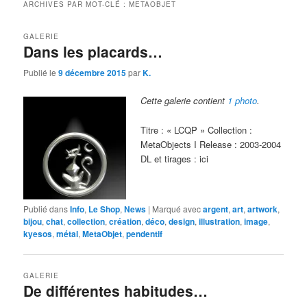
ARCHIVES PAR MOT-CLÉ :
METAOBJET
GALERIE
Dans les placards…
Publié le
9 décembre 2015
par
K.
Cette galerie contient
1 photo
.
Titre : « LCQP » Collection :
MetaObjects I Release : 2003-2004
DL et tirages : ici
Publié dans
Info
,
Le Shop
,
News
|
Marqué avec
argent
,
art
,
artwork
,
bijou
,
chat
,
collection
,
création
,
déco
,
design
,
illustration
,
image
,
kyesos
,
métal
,
MetaObjet
,
pendentif
GALERIE
De différentes habitudes…