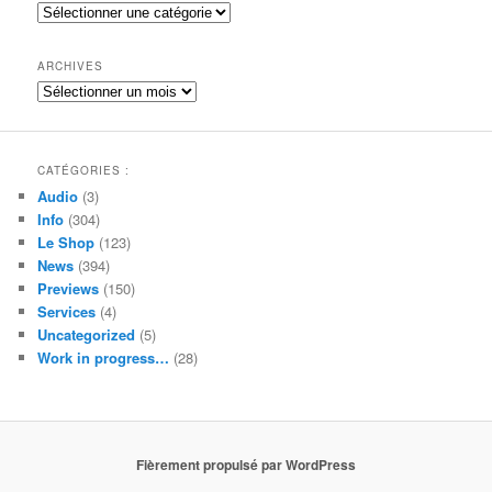
e
Catégories
r
c
h
ARCHIVES
e
Archives
CATÉGORIES :
Audio
(3)
Info
(304)
Le Shop
(123)
News
(394)
Previews
(150)
Services
(4)
Uncategorized
(5)
Work in progress…
(28)
Fièrement propulsé par WordPress