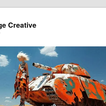
ge Creative
…