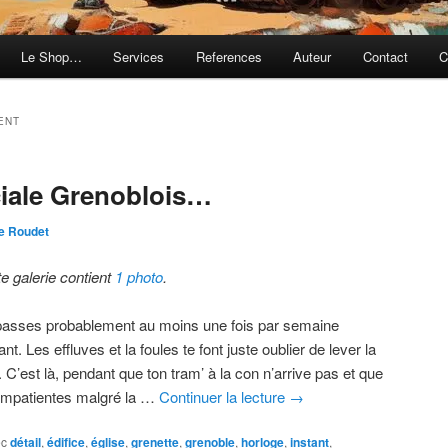
Le Shop…
Services
References
Auteur
Contact
C
ENT
iale Grenoblois…
e Roudet
te galerie contient
1 photo
.
passes probablement au moins une fois par semaine
nt. Les effluves et la foules te font juste oublier de lever la
. C’est là, pendant que ton tram’ à la con n’arrive pas et que
t’impatientes malgré la …
Continuer la lecture
→
ec
détail
,
édifice
,
église
,
grenette
,
grenoble
,
horloge
,
instant
,