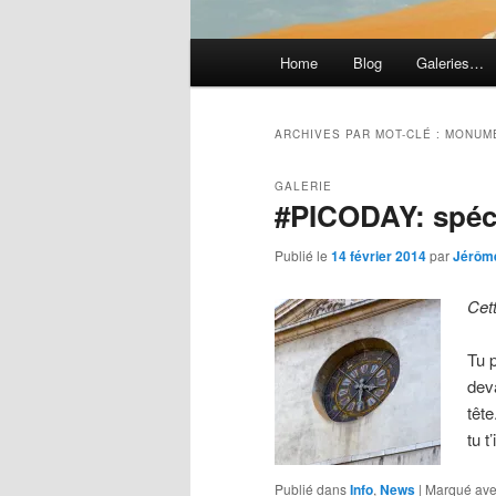
Menu
Home
Blog
Galeries…
principal
ARCHIVES PAR MOT-CLÉ :
MONUM
GALERIE
#PICODAY: spéc
Publié le
14 février 2014
par
Jérôm
Cet
Tu 
deva
tête
tu 
Publié dans
Info
,
News
|
Marqué av