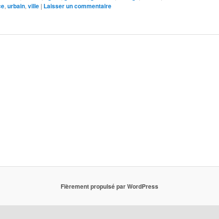
ce
,
urbain
,
ville
|
Laisser un commentaire
Fièrement propulsé par WordPress