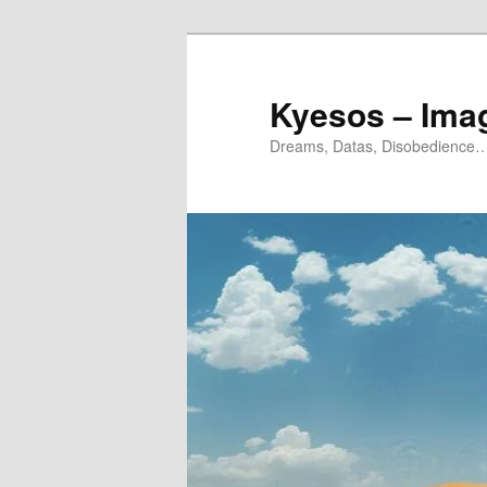
Aller
Aller
au
au
contenu
contenu
Kyesos – Ima
principal
secondaire
Dreams, Datas, Disobedience