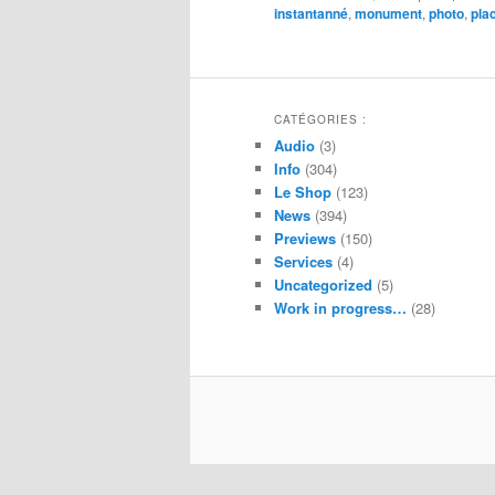
instantanné
,
monument
,
photo
,
pla
CATÉGORIES :
Audio
(3)
Info
(304)
Le Shop
(123)
News
(394)
Previews
(150)
Services
(4)
Uncategorized
(5)
Work in progress…
(28)