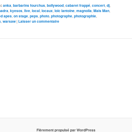
ec
anka
,
barbarins fourchus
,
bollywood
,
cabaret frappé
,
concert
,
dj
,
hadra
,
kyesos
,
live
,
local
,
locaux
,
loic lantoine
,
magnolia
,
Mais Man
,
ed apes
,
on stage
,
peps
,
photo
,
photographe
,
photographie
,
s
,
warsaw
|
Laisser un commentaire
Fièrement propulsé par WordPress