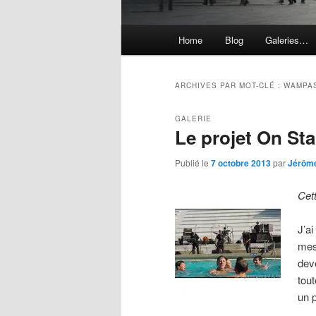
Menu
Home
Blog
Galeries…
principal
ARCHIVES PAR MOT-CLÉ :
WAMPA
GALERIE
Le projet On S
Publié le
7 octobre 2013
par
Jérôm
Cet
J’a
mes
dev
tou
un 