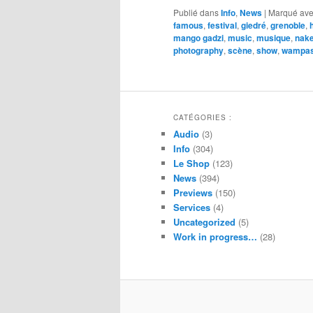
Publié dans
Info
,
News
|
Marqué av
famous
,
festival
,
giedré
,
grenoble
,
mango gadzi
,
music
,
musique
,
nak
photography
,
scène
,
show
,
wampa
CATÉGORIES :
Audio
(3)
Info
(304)
Le Shop
(123)
News
(394)
Previews
(150)
Services
(4)
Uncategorized
(5)
Work in progress…
(28)