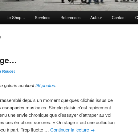
Le Shop…
Services
References
Auteur
Contact
C
S
tage…
e Roudet
te galerie contient
29 photos
.
i rassemblé depuis un moment quelques clichés issus de
 escapades musicales. Simple plaisir, c’est rapidement
enu une envie chronique que d’essayer d’attraper au vol
tes ces émotions sonores. « On stage » est une collection
peu à part. Trop fluette …
Continuer la lecture
→