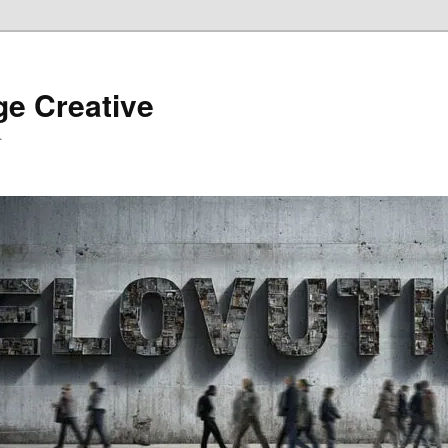
ge Creative
…