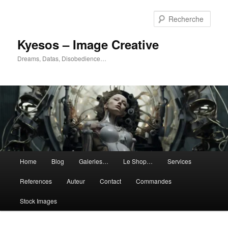
Aller
Aller
au
au
Rech
contenu
contenu
principal
secondaire
Kyesos – Image Creative
Dreams, Datas, Disobedience…
Menu
Home
Blog
Galeries…
Le Shop…
Services
principal
References
Auteur
Contact
Commandes
Stock Images