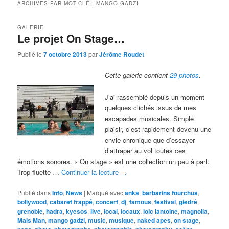
ARCHIVES PAR MOT-CLÉ :
MANGO GADZI
GALERIE
Le projet On Stage…
Publié le
7 octobre 2013
par
Jérôme Roudet
Cette galerie contient
29 photos
.
J’ai rassemblé depuis un moment
quelques clichés issus de mes
escapades musicales. Simple
plaisir, c’est rapidement devenu une
envie chronique que d’essayer
d’attraper au vol toutes ces
émotions sonores. « On stage » est une collection un peu à part.
Trop fluette …
Continuer la lecture
→
Publié dans
Info
,
News
|
Marqué avec
anka
,
barbarins fourchus
,
bollywood
,
cabaret frappé
,
concert
,
dj
,
famous
,
festival
,
giedré
,
grenoble
,
hadra
,
kyesos
,
live
,
local
,
locaux
,
loic lantoine
,
magnolia
,
Mais Man
,
mango gadzi
,
music
,
musique
,
naked apes
,
on stage
,