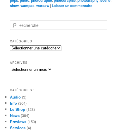
peps
,
photo
,
photographe
,
photographie
,
photography
,
scène
,
show
,
wampas
,
warsaw
|
Laisser un commentaire
R
e
c
h
CATÉGORIES
e
Catégories
r
c
h
ARCHIVES
e
Archives
CATÉGORIES :
Audio
(3)
Info
(304)
Le Shop
(123)
News
(394)
Previews
(150)
Services
(4)