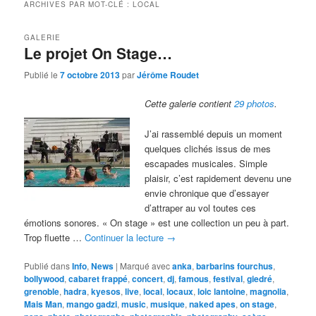
ARCHIVES PAR MOT-CLÉ :
LOCAL
GALERIE
Le projet On Stage…
Publié le
7 octobre 2013
par
Jérôme Roudet
Cette galerie contient
29 photos
.
J’ai rassemblé depuis un moment
quelques clichés issus de mes
escapades musicales. Simple
plaisir, c’est rapidement devenu une
envie chronique que d’essayer
d’attraper au vol toutes ces
émotions sonores. « On stage » est une collection un peu à part.
Trop fluette …
Continuer la lecture
→
Publié dans
Info
,
News
|
Marqué avec
anka
,
barbarins fourchus
,
bollywood
,
cabaret frappé
,
concert
,
dj
,
famous
,
festival
,
giedré
,
grenoble
,
hadra
,
kyesos
,
live
,
local
,
locaux
,
loic lantoine
,
magnolia
,
Mais Man
,
mango gadzi
,
music
,
musique
,
naked apes
,
on stage
,