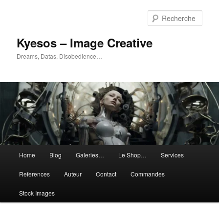
Aller
Aller
au
au
Rech
contenu
contenu
principal
secondaire
Kyesos – Image Creative
Dreams, Datas, Disobedience…
Menu
Home
Blog
Galeries…
Le Shop…
Services
principal
References
Auteur
Contact
Commandes
Stock Images