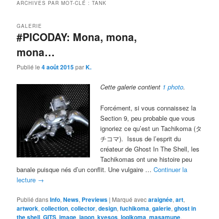
ARCHIVES PAR MOT-CLÉ :
TANK
GALERIE
#PICODAY: Mona, mona,
mona…
Publié le
4 août 2015
par
K.
Cette galerie contient
1 photo
.
Forcément, si vous connaissez la
Section 9, peu probable que vous
ignoriez ce qu’est un Tachikoma (タ
チコマ). Issus de l’esprit du
créateur de Ghost In The Shell, les
Tachikomas ont une histoire peu
banale puisque nés d’un conflit. Une vulgaire …
Continuer la
lecture
→
Publié dans
Info
,
News
,
Previews
|
Marqué avec
araignée
,
art
,
artwork
,
collection
,
collector
,
design
,
fuchikoma
,
galerie
,
ghost in
the shell
,
GITS
,
image
,
japon
,
kyesos
,
logikoma
,
masamune
,