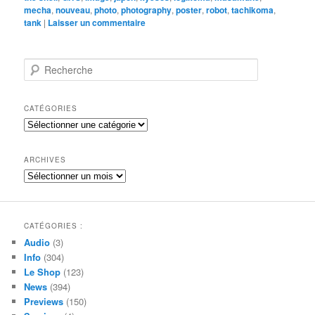
mecha
,
nouveau
,
photo
,
photography
,
poster
,
robot
,
tachikoma
,
tank
|
Laisser un commentaire
R
e
c
h
CATÉGORIES
e
Catégories
r
c
h
ARCHIVES
e
Archives
CATÉGORIES :
Audio
(3)
Info
(304)
Le Shop
(123)
News
(394)
Previews
(150)