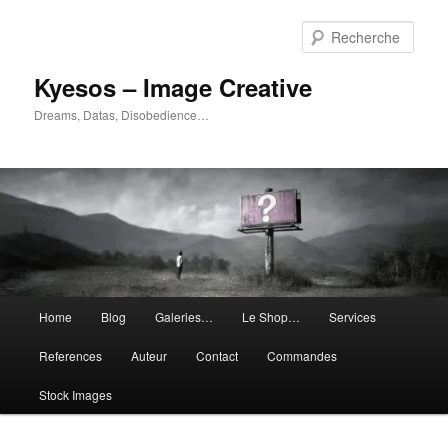
Aller
Aller
au
au
Rech
contenu
contenu
principal
secondaire
Kyesos – Image Creative
Dreams, Datas, Disobedience…
Menu
Home
Blog
Galeries…
Le Shop…
Services
principal
References
Auteur
Contact
Commandes
Stock Images