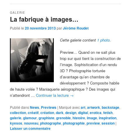
GALERIE
La fabrique à images…
Publié le
20 novembre 2013
par
Jérôme Roudet
Cette galerie contient
1 photo
.
Preview… Quand on ne sait plus
trop sur quoi tient la construction de
l’image. Sophistication d’un rendu
3D ? Photographie torturée
d’avantage qu’en chambre de
développement ? Composite habile
de haute volée ? Maniaquerie aérographique ? Des images qui
n’attendront …
Continuer la lecture
→
Publié dans
News
,
Previews
|
Marqué avec
art
,
artwork
,
backstage
,
collection
,
créatif
,
création
,
dark
,
design
,
digital
,
erotica
,
fetish
,
galerie
,
glamour
,
graphiste
,
grenoble
,
histoire
,
image
,
inspiration
,
kyesos
,
nouveau
,
photographe
,
photographie
,
preview
,
session
|
Laisser un commentaire