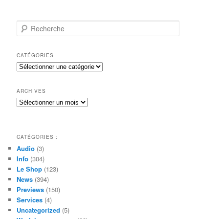
R
e
c
h
CATÉGORIES
e
Catégories
r
c
h
ARCHIVES
e
Archives
CATÉGORIES :
Audio
(3)
Info
(304)
Le Shop
(123)
News
(394)
Previews
(150)
Services
(4)
Uncategorized
(5)