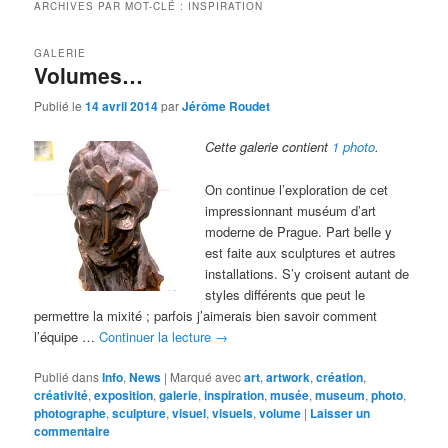
ARCHIVES PAR MOT-CLÉ :
INSPIRATION
GALERIE
Volumes…
Publié le
14 avril 2014
par
Jérôme Roudet
Cette galerie contient
1 photo
.
On continue l’exploration de cet
impressionnant muséum d’art
moderne de Prague. Part belle y
est faite aux sculptures et autres
installations. S’y croisent autant de
styles différents que peut le
permettre la mixité ; parfois j’aimerais bien savoir comment
l’équipe …
Continuer la lecture
→
Publié dans
Info
,
News
|
Marqué avec
art
,
artwork
,
création
,
créativité
,
exposition
,
galerie
,
inspiration
,
musée
,
museum
,
photo
,
photographe
,
sculpture
,
visuel
,
visuels
,
volume
|
Laisser un
commentaire