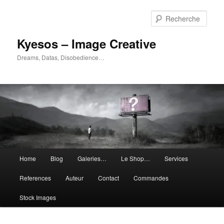
Aller
Aller
au
au
Rech
contenu
contenu
principal
secondaire
Kyesos – Image Creative
Dreams, Datas, Disobedience…
Menu
Home
Blog
Galeries…
Le Shop…
Services
principal
References
Auteur
Contact
Commandes
Stock Images