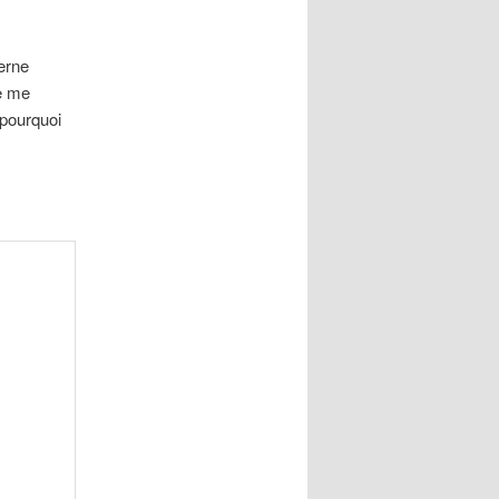
derne
le me
 pourquoi