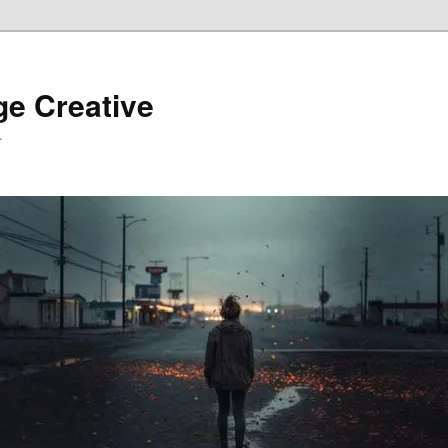
ge Creative
…