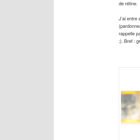
de rétine.
J’ai entre
(pardonnez
rappelle p
;). Bref : 