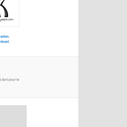
éation
,
visuel
,
t
s tant pour le