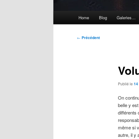
Menu
Home
Blog
Galeries…
principal
Navigation
←
Précédent
des
articles
Vo
Publié le
14 
On continu
belle y est
différents
responsabl
même si v
autre, il 