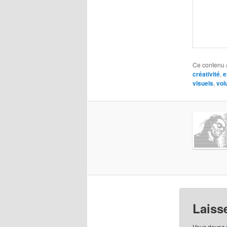
Ce contenu 
créativité
,
e
visuels
,
vol
Laiss
Vous devez