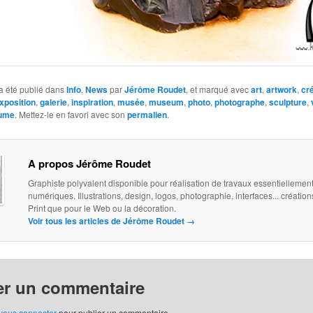
a été publié dans
Info
,
News
par
Jérôme Roudet
, et marqué avec
art
,
artwork
,
cr
xposition
,
galerie
,
inspiration
,
musée
,
museum
,
photo
,
photographe
,
sculpture
,
ume
. Mettez-le en favori avec son
permalien
.
A propos Jérôme Roudet
Graphiste polyvalent disponible pour réalisation de travaux essentiellemen
numériques. Illustrations, design, logos, photographie, interfaces... création
Print que pour le Web ou la décoration.
Voir tous les articles de Jérôme Roudet
→
er un commentaire
vous connecter
pour publier un commentaire.