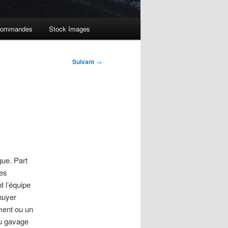
ommandes
Stock Images
Suivant
→
ue. Part
les
t l’équipe
nuyer
ment ou un
au gavage