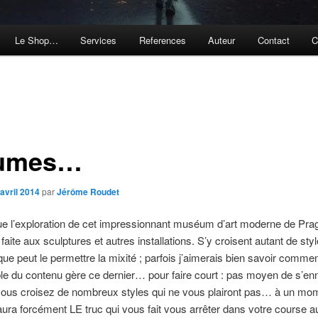
Le Shop…
Services
References
Auteur
Contact
C
lumes…
avril 2014
par
Jérôme Roudet
e l’exploration de cet impressionnant muséum d’art moderne de Prag
 faite aux sculptures et autres installations. S’y croisent autant de sty
 que peut le permettre la mixité ; parfois j’aimerais bien savoir commen
e du contenu gère ce dernier… pour faire court : pas moyen de s’en
ous croisez de nombreux styles qui ne vous plairont pas… à un mo
y aura forcément LE truc qui vous fait vous arrêter dans votre course 