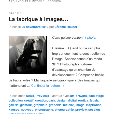
ARCHIVES PAR MOT-CLÉ :
SESSION
GALERIE
La fabrique à images…
Publié le
20 novembre 2013
par
Jérôme Roudet
Cette galerie contient
1 photo
.
Preview… Quand on ne sait plus
trop sur quoi tient la construction de
l’image. Sophistication d’un rendu
3D ? Photographie torturée
d’avantage qu’en chambre de
développement ? Composite habile
de haute volée ? Maniaquerie aérographique ? Des images qui
n’attendront …
Continuer la lecture
→
Publié dans
News
,
Previews
|
Marqué avec
art
,
artwork
,
backstage
,
collection
,
créatif
,
création
,
dark
,
design
,
digital
,
erotica
,
fetish
,
galerie
,
glamour
,
graphiste
,
grenoble
,
histoire
,
image
,
inspiration
,
kyesos
,
nouveau
,
photographe
,
photographie
,
preview
,
session
|
Laisser un commentaire