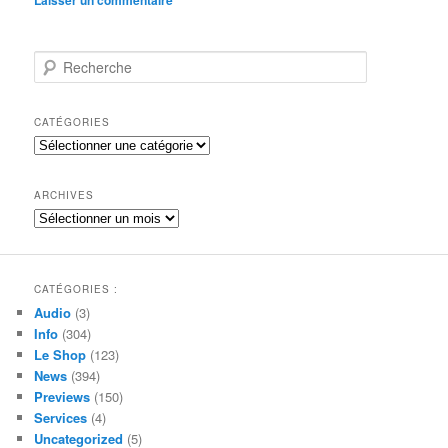
R
e
c
h
CATÉGORIES
e
Catégories
r
c
h
ARCHIVES
e
Archives
CATÉGORIES :
Audio
(3)
Info
(304)
Le Shop
(123)
News
(394)
Previews
(150)
Services
(4)
Uncategorized
(5)