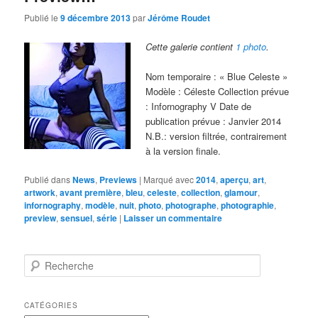
Publié le
9 décembre 2013
par
Jérôme Roudet
Cette galerie contient
1 photo
.
Nom temporaire : « Blue Celeste »
Modèle : Céleste Collection prévue
: Infornography V Date de
publication prévue : Janvier 2014
N.B.: version filtrée, contrairement
à la version finale.
Publié dans
News
,
Previews
|
Marqué avec
2014
,
aperçu
,
art
,
artwork
,
avant première
,
bleu
,
celeste
,
collection
,
glamour
,
infornography
,
modèle
,
nuit
,
photo
,
photographe
,
photographie
,
preview
,
sensuel
,
série
|
Laisser un commentaire
R
e
c
h
CATÉGORIES
e