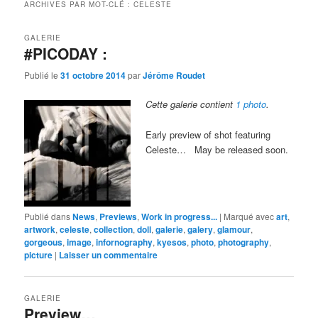
ARCHIVES PAR MOT-CLÉ :
CELESTE
GALERIE
#PICODAY :
Publié le
31 octobre 2014
par
Jérôme Roudet
Cette galerie contient
1 photo
.
Early preview of shot featuring
Celeste… May be released soon.
Publié dans
News
,
Previews
,
Work in progress...
|
Marqué avec
art
,
artwork
,
celeste
,
collection
,
doll
,
galerie
,
galery
,
glamour
,
gorgeous
,
image
,
infornography
,
kyesos
,
photo
,
photography
,
picture
|
Laisser un commentaire
GALERIE
Preview…