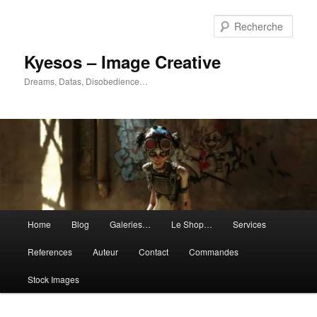
Aller
Aller
au
au
Rech
contenu
contenu
principal
secondaire
Kyesos – Image Creative
Dreams, Datas, Disobedience…
Menu
Home
Blog
Galeries…
Le Shop…
Services
principal
References
Auteur
Contact
Commandes
Stock Images