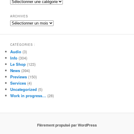
Catégories
r
c
h
ARCHIVES
e
Archives
CATÉGORIES :
Audio
(3)
Info
(304)
Le Shop
(123)
News
(394)
Previews
(150)
Services
(4)
Uncategorized
(5)
Work in progress…
(28)
Fièrement propulsé par WordPress