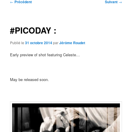
Navigation
←
Précédent
Suivant
→
des
articles
#PICODAY :
Publié le
31 octobre 2014
par
Jérôme Roudet
Early preview of shot featuring Celeste…
May be released soon.