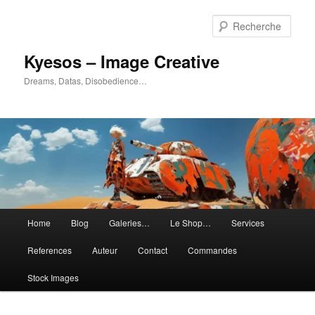
Aller
au
Rech
contenu
principal
Kyesos – Image Creative
Dreams, Datas, Disobedience…
Menu
Home
Blog
Galeries…
Le Shop…
Services
principal
References
Auteur
Contact
Commandes
Stock Images