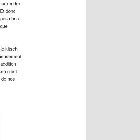
our rendre
 Et donc
 pas dans
 que
le kitsch
cieusement
addition
ken n’est
u de nos