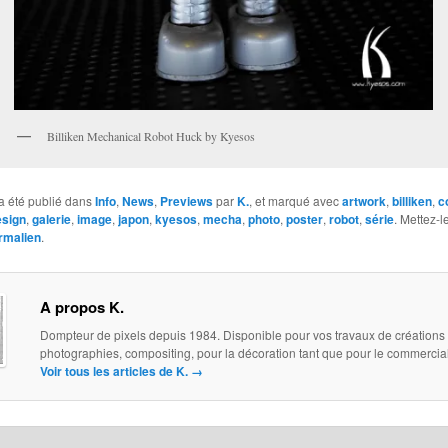
Billiken Mechanical Robot Huck by Kyesos
a été publié dans
Info
,
News
,
Previews
par
K.
, et marqué avec
artwork
,
billiken
,
c
esign
,
galerie
,
image
,
japon
,
kyesos
,
mecha
,
photo
,
poster
,
robot
,
série
. Mettez-l
rmalien
.
A propos K.
Dompteur de pixels depuis 1984. Disponible pour vos travaux de créations
photographies, compositing, pour la décoration tant que pour le commercial.
Voir tous les articles de K.
→