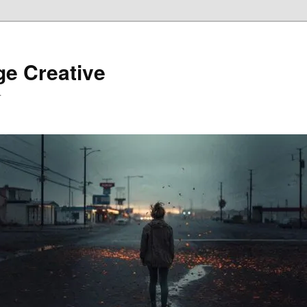
ge Creative
…