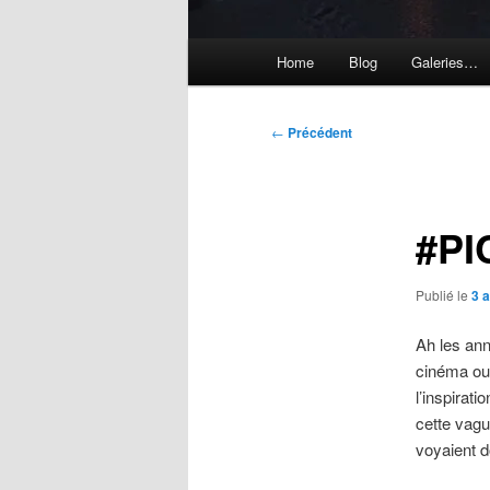
Menu
Home
Blog
Galeries…
principal
Navigation
←
Précédent
des
articles
#PI
Publié le
3 
Ah les ann
cinéma ou h
l’inspirati
cette vagu
voyaient d