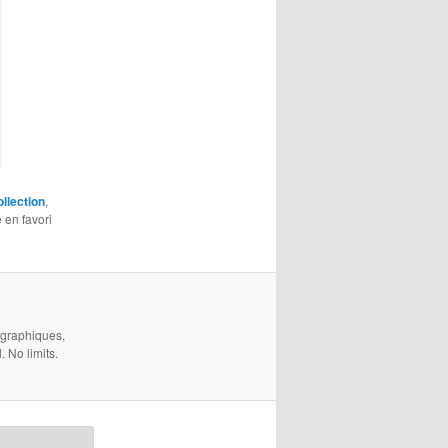
ollection
,
e en favori
 graphiques,
 No limits.