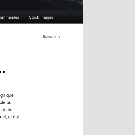
ommandes
Stock Images
Suivant
→
…
ign que
able ou
e toute
el, et qui