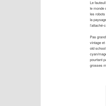
Le fauteui
le monde 
les robot
la paysage
l’attaché-
Pas grand 
vintage et
old school
cyan/magen
pourtant p
grosses mé