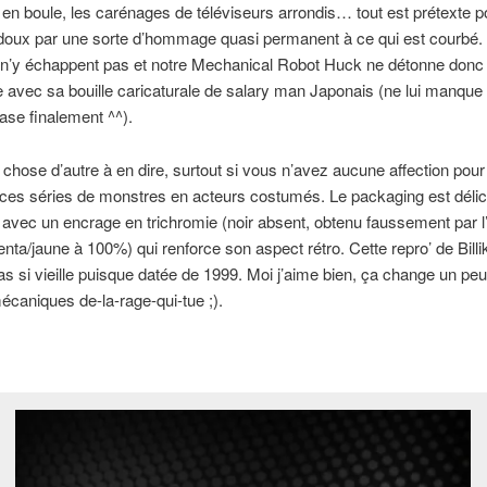
l en boule, les carénages de téléviseurs arrondis… tout est prétexte p
doux par une sorte d’hommage quasi permanent à ce qui est courbé.
s n’y échappent pas et notre Mechanical Robot Huck ne détonne donc
 avec sa bouille caricaturale de salary man Japonais (ne lui manque
case finalement ^^).
chose d’autre à en dire, surtout si vous n’avez aucune affection pour 
 ces séries de monstres en acteurs costumés. Le packaging est déli
 avec un encrage en trichromie (noir absent, obtenu faussement par l’
ta/jaune à 100%) qui renforce son aspect rétro. Cette repro’ de Billi
as si vieille puisque datée de 1999. Moi j’aime bien, ça change un pe
caniques de-la-rage-qui-tue ;).