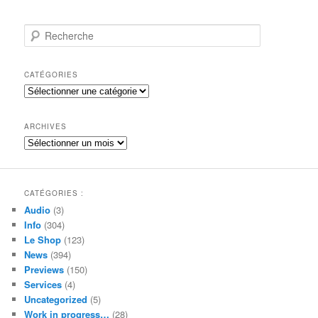
R
e
c
h
CATÉGORIES
e
Catégories
r
c
h
ARCHIVES
e
Archives
CATÉGORIES :
Audio
(3)
Info
(304)
Le Shop
(123)
News
(394)
Previews
(150)
Services
(4)
Uncategorized
(5)
Work in progress…
(28)