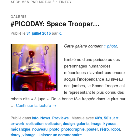
ARCHIVES PAR MOT-CLÉ :
TINTOY
GALERIE
#PICODAY: Space Trooper…
Publié le
31 juillet 2015
par
K.
Cette galerie contient
1 photo
.
Emblème d’une période où ces
personnages humanoïdes
mécaniques n’avaient pas encore
acquis l’indépendance au niveau
des jambes, le Space Trooper est
le représentant le plus connu des
robots dits « à jupe ». De la bonne tôle frappée dans le plus pur
…
Continuer la lecture
→
Publié dans
Info
,
News
,
Previews
|
Marqué avec
40's
,
50's
,
art
,
artwork
,
collection
,
collector
,
design
,
galerie
,
image
,
kyesos
,
mécanique
,
nouveau
,
photo
,
photographie
,
poster
,
rétro
,
robot
,
tintoy
,
vintage
|
Laisser un commentaire