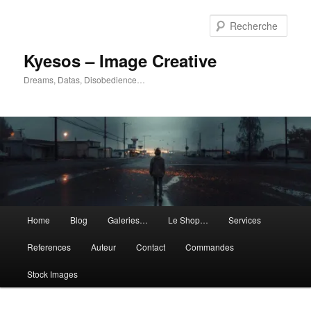
Aller
Aller
au
au
Rech
contenu
contenu
principal
secondaire
Kyesos – Image Creative
Dreams, Datas, Disobedience…
Menu
Home
Blog
Galeries…
Le Shop…
Services
principal
References
Auteur
Contact
Commandes
Stock Images