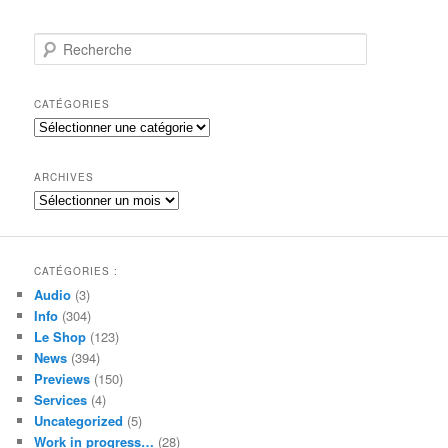
R
e
c
h
CATÉGORIES
e
Catégories
r
c
h
ARCHIVES
e
Archives
CATÉGORIES :
Audio
(3)
Info
(304)
Le Shop
(123)
News
(394)
Previews
(150)
Services
(4)
Uncategorized
(5)
Work in progress…
(28)