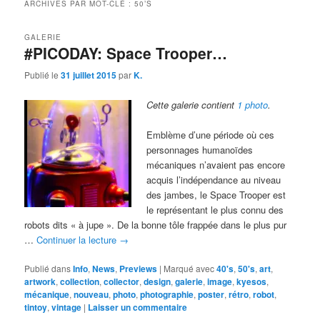
ARCHIVES PAR MOT-CLÉ :
50’S
GALERIE
#PICODAY: Space Trooper…
Publié le
31 juillet 2015
par
K.
Cette galerie contient
1 photo
.
Emblème d’une période où ces
personnages humanoïdes
mécaniques n’avaient pas encore
acquis l’indépendance au niveau
des jambes, le Space Trooper est
le représentant le plus connu des
robots dits « à jupe ». De la bonne tôle frappée dans le plus pur
…
Continuer la lecture
→
Publié dans
Info
,
News
,
Previews
|
Marqué avec
40's
,
50's
,
art
,
artwork
,
collection
,
collector
,
design
,
galerie
,
image
,
kyesos
,
mécanique
,
nouveau
,
photo
,
photographie
,
poster
,
rétro
,
robot
,
tintoy
,
vintage
|
Laisser un commentaire