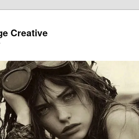
ge Creative
…