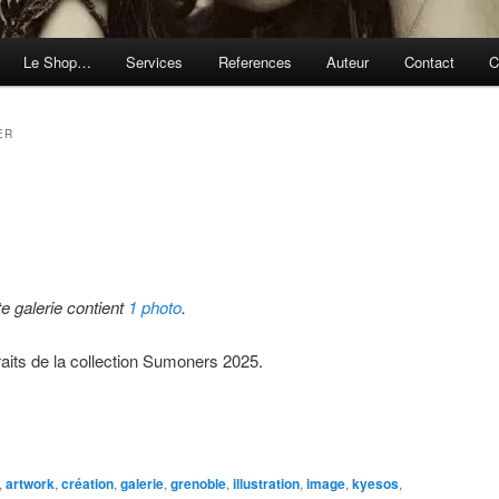
Le Shop…
Services
References
Auteur
Contact
C
ER
te galerie contient
1 photo
.
raits de la collection Sumoners 2025.
,
artwork
,
création
,
galerie
,
grenoble
,
illustration
,
image
,
kyesos
,