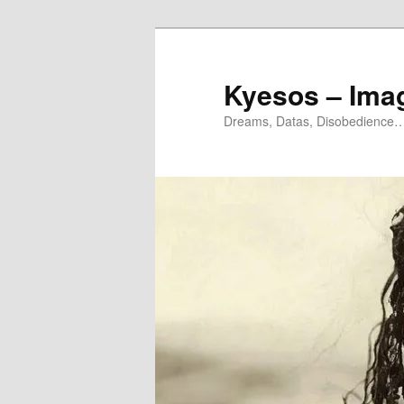
Aller
Aller
au
au
contenu
contenu
Kyesos – Ima
principal
secondaire
Dreams, Datas, Disobedience