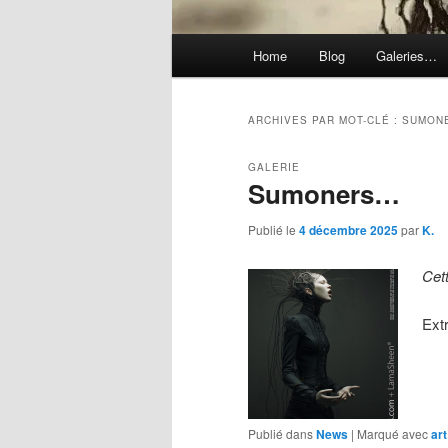
Menu
Home
Blog
Galeries…
principal
ARCHIVES PAR MOT-CLÉ :
SUMON
GALERIE
Sumoners…
Publié le
4 décembre 2025
par
K.
Cet
Ext
Publié dans
News
|
Marqué avec
art