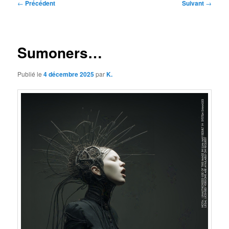
Navigation
←
Précédent
Suivant
→
des
articles
Sumoners…
Publié le
4 décembre 2025
par
K.