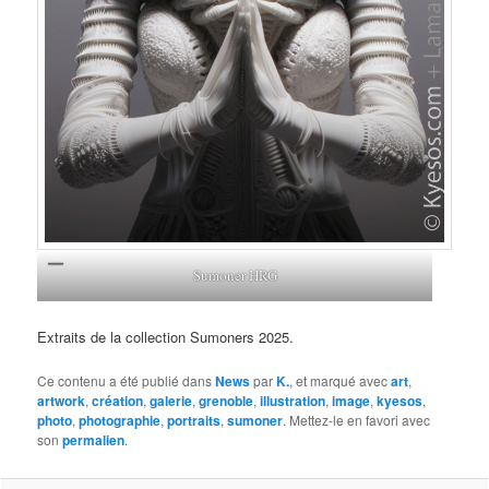
Sumoner HRG
Extraits de la collection Sumoners 2025.
Ce contenu a été publié dans
News
par
K.
, et marqué avec
art
,
artwork
,
création
,
galerie
,
grenoble
,
illustration
,
image
,
kyesos
,
photo
,
photographie
,
portraits
,
sumoner
. Mettez-le en favori avec
son
permalien
.