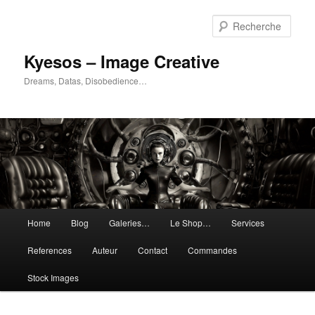
Aller
au
Rech
contenu
principal
Kyesos – Image Creative
Dreams, Datas, Disobedience…
Menu
Home
Blog
Galeries…
Le Shop…
Services
principal
References
Auteur
Contact
Commandes
Stock Images