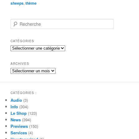
sheeps
,
thème
R
e
c
h
CATÉGORIES
e
Catégories
r
c
h
ARCHIVES
e
Archives
CATÉGORIES :
Audio
(3)
Info
(304)
Le Shop
(123)
News
(394)
Previews
(150)
Services
(4)