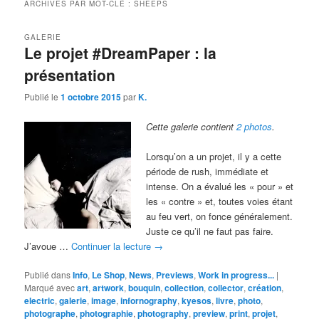
ARCHIVES PAR MOT-CLÉ :
SHEEPS
GALERIE
Le projet #DreamPaper : la
présentation
Publié le
1 octobre 2015
par
K.
Cette galerie contient
2 photos
.
Lorsqu’on a un projet, il y a cette
période de rush, immédiate et
intense. On a évalué les « pour » et
les « contre » et, toutes voies étant
au feu vert, on fonce généralement.
Juste ce qu’il ne faut pas faire.
J’avoue …
Continuer la lecture
→
Publié dans
Info
,
Le Shop
,
News
,
Previews
,
Work in progress...
|
Marqué avec
art
,
artwork
,
bouquin
,
collection
,
collector
,
création
,
electric
,
galerie
,
image
,
infornography
,
kyesos
,
livre
,
photo
,
photographe
,
photographie
,
photography
,
preview
,
print
,
projet
,