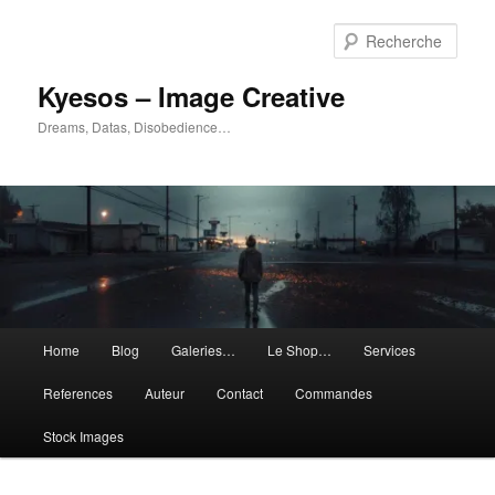
Aller
Aller
au
au
Rech
contenu
contenu
principal
secondaire
Kyesos – Image Creative
Dreams, Datas, Disobedience…
Menu
Home
Blog
Galeries…
Le Shop…
Services
principal
References
Auteur
Contact
Commandes
Stock Images