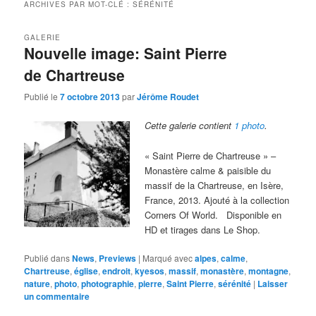
ARCHIVES PAR MOT-CLÉ :
SÉRÉNITÉ
GALERIE
Nouvelle image: Saint Pierre
de Chartreuse
Publié le
7 octobre 2013
par
Jérôme Roudet
Cette galerie contient
1 photo
.
« Saint Pierre de Chartreuse » –
Monastère calme & paisible du
massif de la Chartreuse, en Isère,
France, 2013. Ajouté à la collection
Corners Of World. Disponible en
HD et tirages dans Le Shop.
Publié dans
News
,
Previews
|
Marqué avec
alpes
,
calme
,
Chartreuse
,
église
,
endroit
,
kyesos
,
massif
,
monastère
,
montagne
,
nature
,
photo
,
photographie
,
pierre
,
Saint Pierre
,
sérénité
|
Laisser
un commentaire