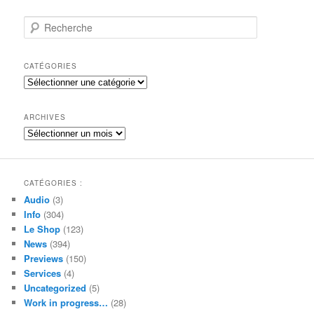
R
e
c
h
CATÉGORIES
e
Catégories
r
c
h
ARCHIVES
e
Archives
CATÉGORIES :
Audio
(3)
Info
(304)
Le Shop
(123)
News
(394)
Previews
(150)
Services
(4)
Uncategorized
(5)
Work in progress…
(28)