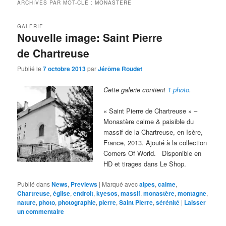
ARCHIVES PAR MOT-CLÉ :
MONASTÈRE
GALERIE
Nouvelle image: Saint Pierre
de Chartreuse
Publié le
7 octobre 2013
par
Jérôme Roudet
Cette galerie contient
1 photo
.
« Saint Pierre de Chartreuse » –
Monastère calme & paisible du
massif de la Chartreuse, en Isère,
France, 2013. Ajouté à la collection
Corners Of World. Disponible en
HD et tirages dans Le Shop.
Publié dans
News
,
Previews
|
Marqué avec
alpes
,
calme
,
Chartreuse
,
église
,
endroit
,
kyesos
,
massif
,
monastère
,
montagne
,
nature
,
photo
,
photographie
,
pierre
,
Saint Pierre
,
sérénité
|
Laisser
un commentaire