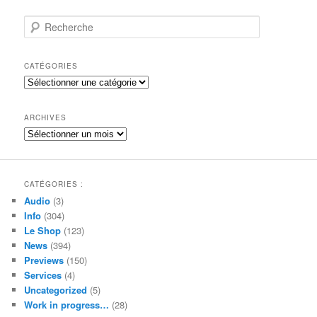
R
e
c
h
CATÉGORIES
e
Catégories
r
c
h
ARCHIVES
e
Archives
CATÉGORIES :
Audio
(3)
Info
(304)
Le Shop
(123)
News
(394)
Previews
(150)
Services
(4)
Uncategorized
(5)
Work in progress…
(28)