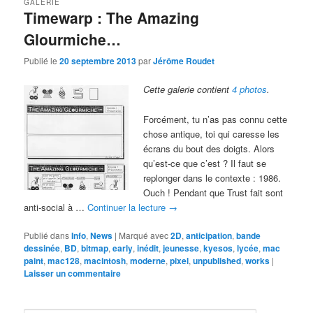
GALERIE
Timewarp : The Amazing
Glourmiche…
Publié le
20 septembre 2013
par
Jérôme Roudet
Cette galerie contient
4 photos
.
Forcément, tu n’as pas connu cette
chose antique, toi qui caresse les
écrans du bout des doigts. Alors
qu’est-ce que c’est ? Il faut se
replonger dans le contexte : 1986.
Ouch ! Pendant que Trust fait sont
anti-social à …
Continuer la lecture
→
Publié dans
Info
,
News
|
Marqué avec
2D
,
anticipation
,
bande
dessinée
,
BD
,
bitmap
,
early
,
inédit
,
jeunesse
,
kyesos
,
lycée
,
mac
paint
,
mac128
,
macintosh
,
moderne
,
pixel
,
unpublished
,
works
|
Laisser un commentaire