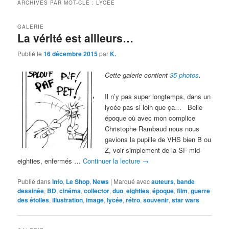
ARCHIVES PAR MOT-CLÉ :
LYCÉE
GALERIE
La vérité est ailleurs…
Publié le
16 décembre 2015
par
K.
Cette galerie contient
35 photos
.
Il n’y pas super longtemps, dans un
lycée pas si loin que ça… Belle
époque où avec mon complice
Christophe Rambaud nous nous
gavions la pupille de VHS bien B ou
Z, voir simplement de la SF mid-
eighties, enfermés …
Continuer la lecture
→
Publié dans
Info
,
Le Shop
,
News
|
Marqué avec
auteurs
,
bande
dessinée
,
BD
,
cinéma
,
collector
,
duo
,
eighties
,
époque
,
film
,
guerre
des étoiles
,
illustration
,
image
,
lycée
,
rétro
,
souvenir
,
star wars