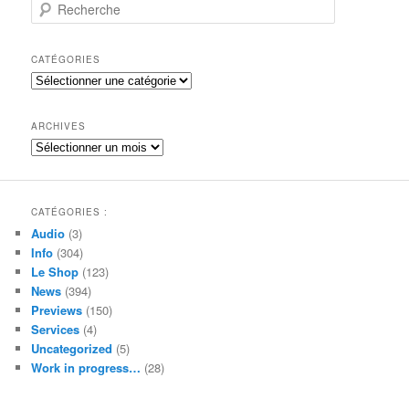
R
e
c
h
CATÉGORIES
e
Catégories
r
c
h
ARCHIVES
e
Archives
CATÉGORIES :
Audio
(3)
Info
(304)
Le Shop
(123)
News
(394)
Previews
(150)
Services
(4)
Uncategorized
(5)
Work in progress…
(28)