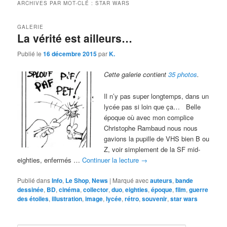
ARCHIVES PAR MOT-CLÉ :
STAR WARS
GALERIE
La vérité est ailleurs…
Publié le
16 décembre 2015
par
K.
Cette galerie contient
35 photos
.
Il n’y pas super longtemps, dans un
lycée pas si loin que ça… Belle
époque où avec mon complice
Christophe Rambaud nous nous
gavions la pupille de VHS bien B ou
Z, voir simplement de la SF mid-
eighties, enfermés …
Continuer la lecture
→
Publié dans
Info
,
Le Shop
,
News
|
Marqué avec
auteurs
,
bande
dessinée
,
BD
,
cinéma
,
collector
,
duo
,
eighties
,
époque
,
film
,
guerre
des étoiles
,
illustration
,
image
,
lycée
,
rétro
,
souvenir
,
star wars