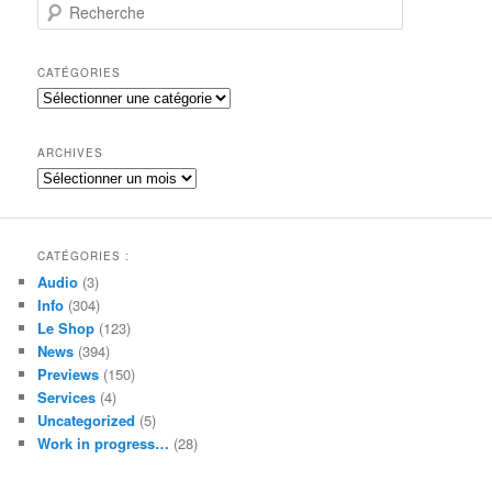
R
e
c
h
CATÉGORIES
e
Catégories
r
c
h
ARCHIVES
e
Archives
CATÉGORIES :
Audio
(3)
Info
(304)
Le Shop
(123)
News
(394)
Previews
(150)
Services
(4)
Uncategorized
(5)
Work in progress…
(28)