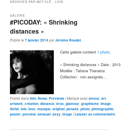
ARCHIVES PAR MOT-CLÉ :
LOIN
GALERIE
#PICODAY: « Shrinking
distances »
Publié le
7 janvier 2014
par
Jérôme Roudet
Cette galerie contient
1 photo
.
« Shrinking distances » Date : 2013
Modèle : Tatiana Thanatos
Collection : non assignée…
Publié dans
Info
,
News
,
Previews
|
Marqué avec
amour
,
art
,
artwork
,
création
,
distance
,
éros
,
glamour
,
graphisme
,
image
,
limité
,
loin
,
love
,
manque
,
original
,
pensée
,
photo
,
photographie
,
poster
,
preview
,
sensuel
,
sexy
,
tirage
|
Laisser un commentaire