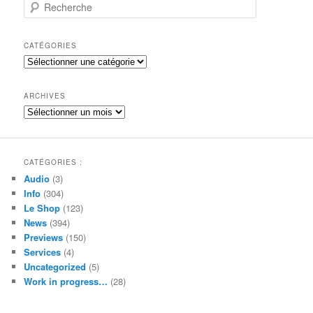
R
e
c
h
CATÉGORIES
e
Catégories
r
c
h
ARCHIVES
e
Archives
CATÉGORIES :
Audio
(3)
Info
(304)
Le Shop
(123)
News
(394)
Previews
(150)
Services
(4)
Uncategorized
(5)
Work in progress…
(28)