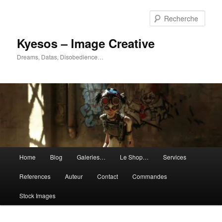
Aller
Aller
au
au
Rech
contenu
contenu
principal
secondaire
Kyesos – Image Creative
Dreams, Datas, Disobedience…
Menu
Home
Blog
Galeries…
Le Shop…
Services
principal
References
Auteur
Contact
Commandes
Stock Images