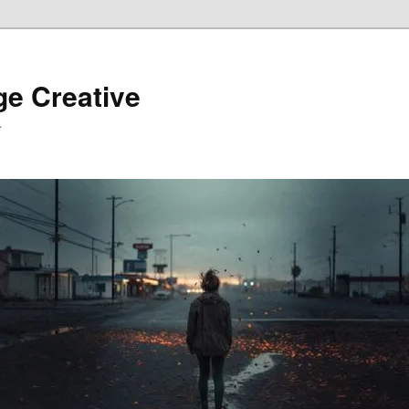
ge Creative
…