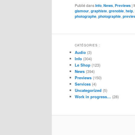
Publié dans
Info
,
News
,
Previews
|
glamour
,
graphiste
,
grenoble
,
help
,
photographe
,
photographie
,
previe
CATÉGORIES :
Audio
(3)
Info
(304)
Le Shop
(123)
News
(394)
Previews
(150)
Services
(4)
Uncategorized
(5)
Work in progress…
(28)