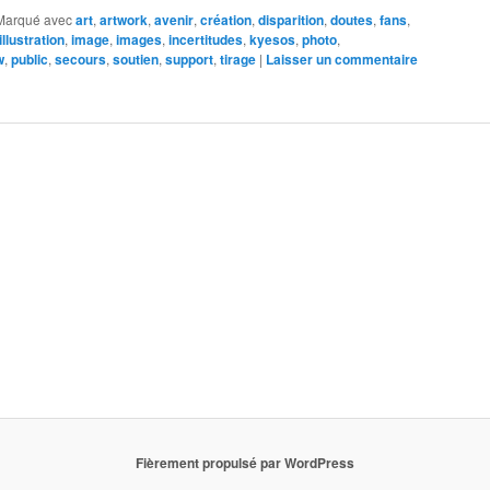
Marqué avec
art
,
artwork
,
avenir
,
création
,
disparition
,
doutes
,
fans
,
illustration
,
image
,
images
,
incertitudes
,
kyesos
,
photo
,
w
,
public
,
secours
,
soutien
,
support
,
tirage
|
Laisser un commentaire
Fièrement propulsé par WordPress