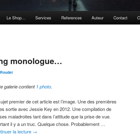
Le Shop…
Services
References
Auteur
Contact
C
long monologue…
 Roudet
te galerie contient
1 photo
.
sujet premier de cet article est l’image. Une des premières
ies sortie avec Jessie Key en 2012. Une compilation de
es maladroites tant dans l’attitude que la prise de vue.
rtant il y a un truc. Quelque chose. Probablement …
tinuer la lecture
→