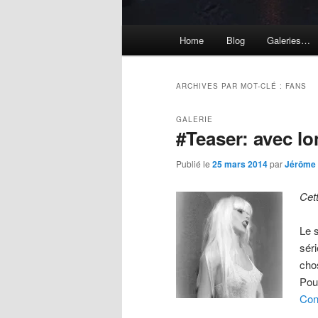
Menu
Home
Blog
Galeries…
principal
ARCHIVES PAR MOT-CLÉ :
FANS
GALERIE
#Teaser: avec 
Publié le
25 mars 2014
par
Jérôme
Cet
Le 
sér
chos
Pou
Con