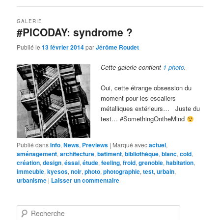
GALERIE
#PICODAY: syndrome ?
Publié le
13 février 2014
par
Jérôme Roudet
Cette galerie contient
1 photo
.
Oui, cette étrange obsession du
moment pour les escaliers
métalliques extérieurs… Juste du
test… #SomethingOntheMind
Publié dans
Info
,
News
,
Previews
|
Marqué avec
actuel
,
aménagement
,
architecture
,
batiment
,
bibliothèque
,
blanc
,
cold
,
création
,
design
,
éssai
,
étude
,
feeling
,
froid
,
grenoble
,
habitation
,
immeuble
,
kyesos
,
noir
,
photo
,
photographie
,
test
,
urbain
,
urbanisme
|
Laisser un commentaire
R
e