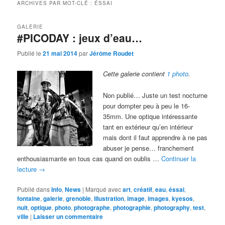
ARCHIVES PAR MOT-CLÉ :
ÉSSAI
GALERIE
#PICODAY : jeux d’eau…
Publié le
21 mai 2014
par
Jérôme Roudet
Cette galerie contient
1 photo
.
Non publié… Juste un test nocturne
pour dompter peu à peu le 16-
35mm. Une optique intéressante
tant en extérieur qu’en intérieur
mais dont il faut apprendre à ne pas
abuser je pense… franchement
enthousiasmante en tous cas quand on oublis …
Continuer la
lecture
→
Publié dans
Info
,
News
|
Marqué avec
art
,
créatif
,
eau
,
éssai
,
fontaine
,
galerie
,
grenoble
,
illustration
,
image
,
images
,
kyesos
,
nuit
,
optique
,
photo
,
photographe
,
photographie
,
photography
,
test
,
ville
|
Laisser un commentaire