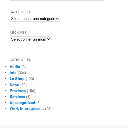
c
h
CATÉGORIES
e
Catégories
r
c
h
ARCHIVES
e
Archives
CATÉGORIES :
Audio
(3)
Info
(304)
Le Shop
(123)
News
(394)
Previews
(150)
Services
(4)
Uncategorized
(5)
Work in progress…
(28)