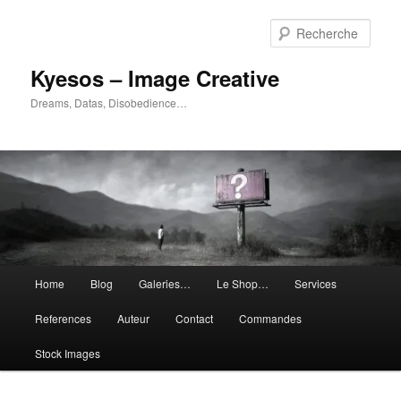
Aller
Aller
au
au
Rech
contenu
contenu
principal
secondaire
Kyesos – Image Creative
Dreams, Datas, Disobedience…
Menu
Home
Blog
Galeries…
Le Shop…
Services
principal
References
Auteur
Contact
Commandes
Stock Images