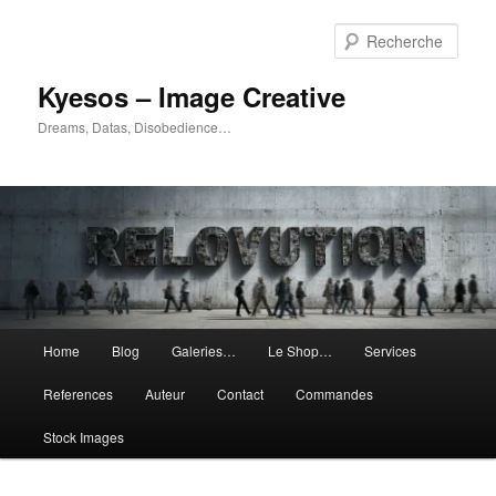
Aller
Aller
au
au
Rech
contenu
contenu
principal
secondaire
Kyesos – Image Creative
Dreams, Datas, Disobedience…
Menu
Home
Blog
Galeries…
Le Shop…
Services
principal
References
Auteur
Contact
Commandes
Stock Images