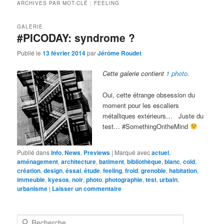
ARCHIVES PAR MOT-CLÉ :
FEELING
GALERIE
#PICODAY: syndrome ?
Publié le
13 février 2014
par
Jérôme Roudet
Cette galerie contient
1 photo
.
Oui, cette étrange obsession du
moment pour les escaliers
métalliques extérieurs… Juste du
test… #SomethingOntheMind
Publié dans
Info
,
News
,
Previews
|
Marqué avec
actuel
,
aménagement
,
architecture
,
batiment
,
bibliothèque
,
blanc
,
cold
,
création
,
design
,
éssai
,
étude
,
feeling
,
froid
,
grenoble
,
habitation
,
immeuble
,
kyesos
,
noir
,
photo
,
photographie
,
test
,
urbain
,
urbanisme
|
Laisser un commentaire
R