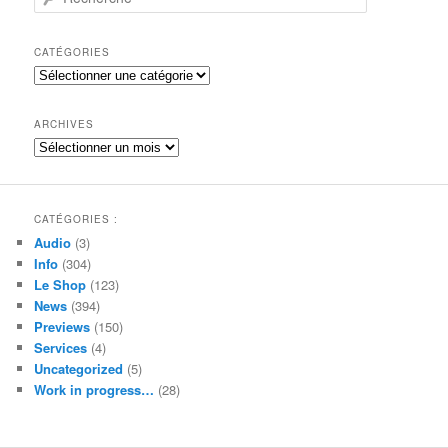
e
c
h
CATÉGORIES
e
Catégories
r
c
h
ARCHIVES
e
Archives
CATÉGORIES :
Audio
(3)
Info
(304)
Le Shop
(123)
News
(394)
Previews
(150)
Services
(4)
Uncategorized
(5)
Work in progress…
(28)