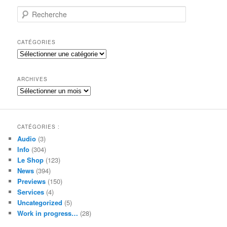
R
e
c
h
CATÉGORIES
e
Catégories
r
c
h
ARCHIVES
e
Archives
CATÉGORIES :
Audio
(3)
Info
(304)
Le Shop
(123)
News
(394)
Previews
(150)
Services
(4)
Uncategorized
(5)
Work in progress…
(28)