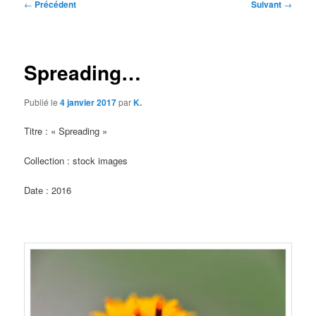
Navigation
←
Précédent
Suivant
→
des
articles
Spreading…
Publié le
4 janvier 2017
par
K.
Titre : « Spreading »
Collection : stock images
Date : 2016