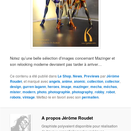
Notez qu’une belle sélection d’images concernant Mazinger et
son relooking moderne devraient pas tarder à arriver…
Ce contenu a été publié dans
Le Shop
,
News
,
Previews
par
Jérôme
Roudet
, et marqué avec
angels
,
anime
,
atomic
,
collection
,
collector
,
design
,
gurren lagann
,
heroes
,
image
,
mazinger
,
mecha
,
méchas
,
mister
,
modern
,
photo
,
photographie
,
photography
,
robby
,
robot
,
robots
,
vintage
. Mettez-le en favori avec son
permalien
.
A propos Jérôme Roudet
Graphiste polyvalent disponible pour réalisation