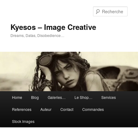
Aller
au
Rech
contenu
principal
Kyesos – Image Creative
Dreams, Datas, Disobedience…
Menu
Home
Blog
Galeries…
Le Shop…
Services
principal
References
Auteur
Contact
Commandes
Stock Images