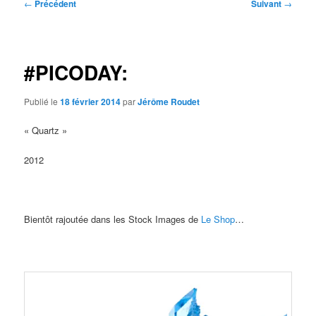
Navigation
←
Précédent
Suivant
→
des
articles
#PICODAY:
Publié le
18 février 2014
par
Jérôme Roudet
« Quartz »
2012
Bientôt rajoutée dans les Stock Images de
Le Shop
…