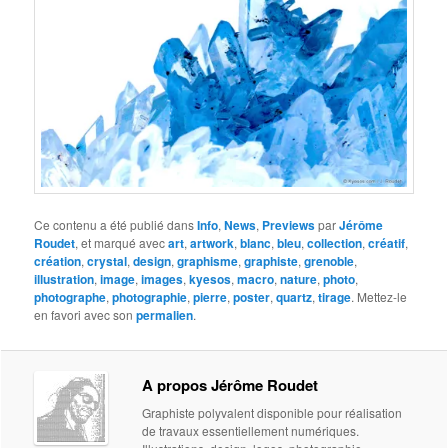
Ce contenu a été publié dans
Info
,
News
,
Previews
par
Jérôme
Roudet
, et marqué avec
art
,
artwork
,
blanc
,
bleu
,
collection
,
créatif
,
création
,
crystal
,
design
,
graphisme
,
graphiste
,
grenoble
,
illustration
,
image
,
images
,
kyesos
,
macro
,
nature
,
photo
,
photographe
,
photographie
,
pierre
,
poster
,
quartz
,
tirage
. Mettez-le
en favori avec son
permalien
.
A propos Jérôme Roudet
Graphiste polyvalent disponible pour réalisation
de travaux essentiellement numériques.