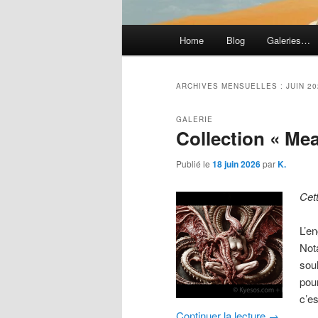
Menu
Home
Blog
Galeries…
principal
ARCHIVES MENSUELLES :
JUIN 2
GALERIE
Collection « Mea
Publié le
18 juin 2026
par
K.
Cet
L’e
Not
sou
pou
c’es
Continuer la lecture
→