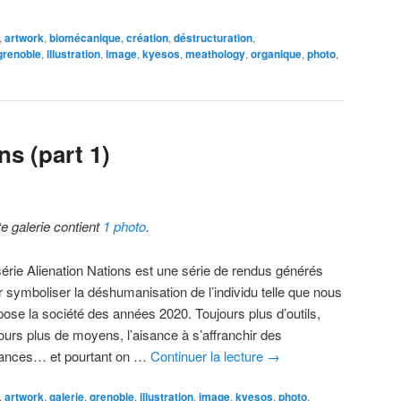
,
artwork
,
biomécanique
,
création
,
déstructuration
,
grenoble
,
illustration
,
image
,
kyesos
,
meathology
,
organique
,
photo
,
ns (part 1)
te galerie contient
1 photo
.
série Alienation Nations est une série de rendus générés
r symboliser la déshumanisation de l’individu telle que nous
pose la société des années 2020. Toujours plus d’outils,
jours plus de moyens, l’aisance à s’affranchir des
tances… et pourtant on …
Continuer la lecture
→
,
artwork
,
galerie
,
grenoble
,
illustration
,
image
,
kyesos
,
photo
,