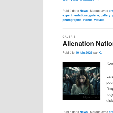
Publié dans
News
|
Marqué avec
art
expérimentations
,
galerie
,
gallery
,
photographie
,
viande
,
visuels
GALERIE
Alienation Natio
Publié le
10 juin 2026
par
K.
Cet
La 
pou
l’im
tou
dis
Publié dans
News
|
Marqué avec
art