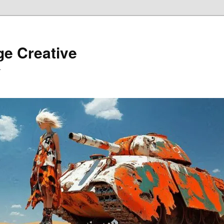
ge Creative
…