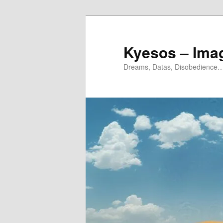
Aller
Aller
au
au
contenu
contenu
Kyesos – Ima
principal
secondaire
Dreams, Datas, Disobedience