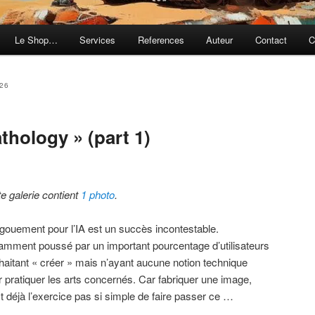
Le Shop…
Services
References
Auteur
Contact
C
026
thology » (part 1)
te galerie contient
1 photo
.
ngouement pour l’IA est un succès incontestable.
amment poussé par un important pourcentage d’utilisateurs
haitant « créer » mais n’ayant aucune notion technique
r pratiquer les arts concernés. Car fabriquer une image,
t déjà l’exercice pas si simple de faire passer ce …