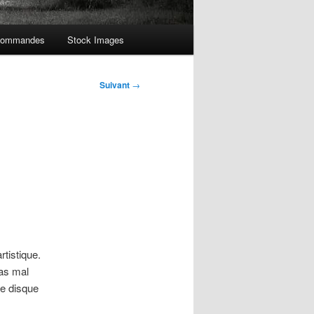
ommandes
Stock Images
Suivant
→
tistique.
pas mal
de disque