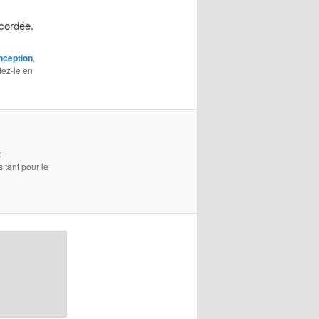
cordée.
nception
,
tez-le en
t
s tant pour le