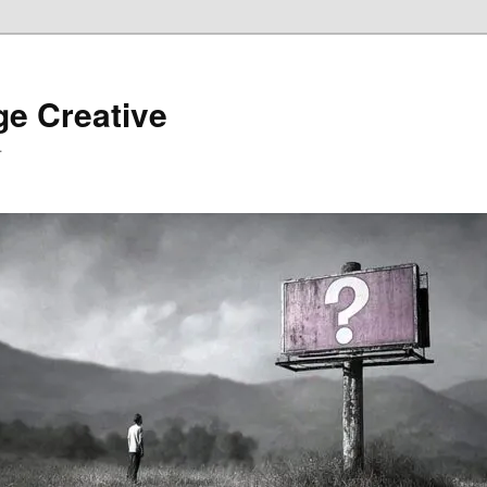
ge Creative
…