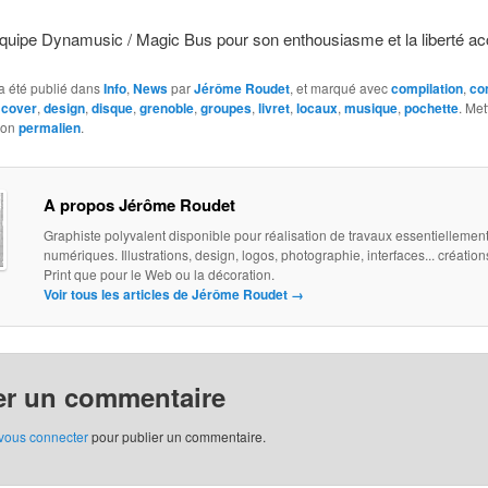
équipe Dynamusic / Magic Bus pour son enthousiasme et la liberté ac
a été publié dans
Info
,
News
par
Jérôme Roudet
, et marqué avec
compilation
,
co
,
cover
,
design
,
disque
,
grenoble
,
groupes
,
livret
,
locaux
,
musique
,
pochette
. Met
son
permalien
.
A propos Jérôme Roudet
Graphiste polyvalent disponible pour réalisation de travaux essentiellemen
numériques. Illustrations, design, logos, photographie, interfaces... création
Print que pour le Web ou la décoration.
Voir tous les articles de Jérôme Roudet
→
er un commentaire
vous connecter
pour publier un commentaire.