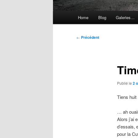
Menu
Home
Blog
Galeries…
principal
Navigation
←
Précédent
des
articles
Tim
Publié le
2 
Tiens huit
… ah ouais
Alors j’ai
d’essais, 
pour la C