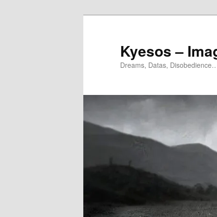
Aller
au
contenu
Kyesos – Ima
principal
Dreams, Datas, Disobedience