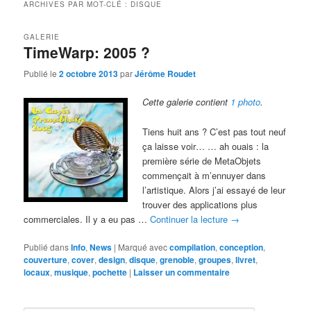
ARCHIVES PAR MOT-CLÉ :
DISQUE
GALERIE
TimeWarp: 2005 ?
Publié le
2 octobre 2013
par
Jérôme Roudet
Cette galerie contient
1 photo
.
Tiens huit ans ? C’est pas tout neuf
ça laisse voir… … ah ouais : la
première série de MetaObjets
commençait à m’ennuyer dans
l’artistique. Alors j’ai essayé de leur
trouver des applications plus
commerciales. Il y a eu pas …
Continuer la lecture
→
Publié dans
Info
,
News
|
Marqué avec
compilation
,
conception
,
couverture
,
cover
,
design
,
disque
,
grenoble
,
groupes
,
livret
,
locaux
,
musique
,
pochette
|
Laisser un commentaire