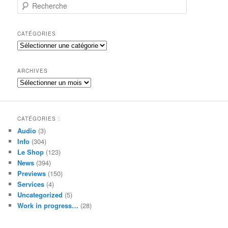
R
e
c
h
CATÉGORIES
e
Catégories
r
c
h
ARCHIVES
e
Archives
CATÉGORIES :
Audio
(3)
Info
(304)
Le Shop
(123)
News
(394)
Previews
(150)
Services
(4)
Uncategorized
(5)
Work in progress…
(28)