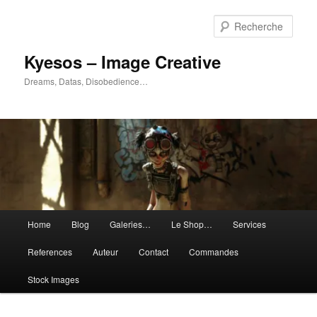
Aller
Aller
au
au
Rech
contenu
contenu
principal
secondaire
Kyesos – Image Creative
Dreams, Datas, Disobedience…
Menu
Home
Blog
Galeries…
Le Shop…
Services
principal
References
Auteur
Contact
Commandes
Stock Images