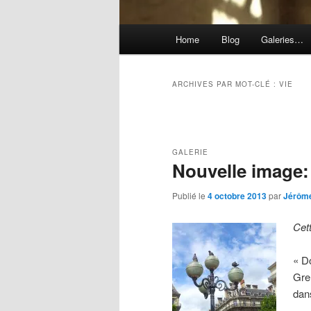
Menu
Home
Blog
Galeries…
principal
ARCHIVES PAR MOT-CLÉ :
VIE
Navigation
des
articles
GALERIE
Nouvelle image
Publié le
4 octobre 2013
par
Jérôm
Cet
« D
Gre
dan