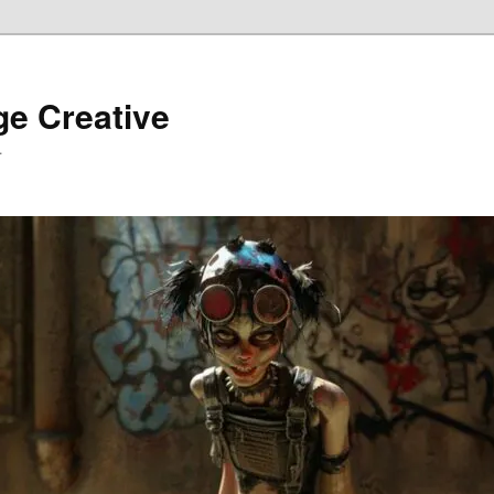
ge Creative
…