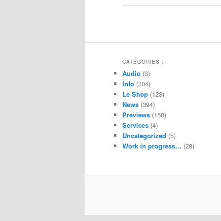
Navigation
des
articles
CATÉGORIES :
Audio
(3)
Info
(304)
Le Shop
(123)
News
(394)
Previews
(150)
Services
(4)
Uncategorized
(5)
Work in progress…
(28)