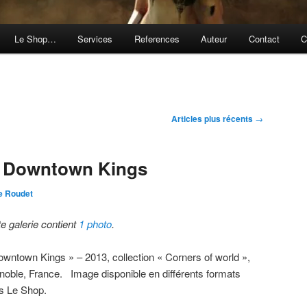
Le Shop…
Services
References
Auteur
Contact
C
Articles plus récents
→
: Downtown Kings
e Roudet
te galerie contient
1 photo
.
owntown Kings » – 2013, collection « Corners of world »,
noble, France. Image disponible en différents formats
s Le Shop.