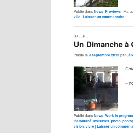
Publié dans
News
,
Previews
|
Marq
ville
|
Laisser un commentaire
GALERIE
Un Dimanche à
Publié le
9 septembre 2013
par
Jér
Cet
– n
Publié dans
News
,
Work in progress
instantané
,
invisibles
,
photo
,
photo
vision
,
vivre
|
Laisser un commenta