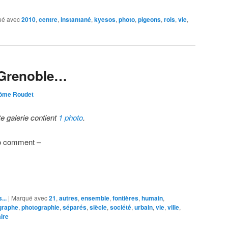
ué avec
2010
,
centre
,
instantané
,
kyesos
,
photo
,
pigeons
,
rois
,
vie
,
 Grenoble…
ôme Roudet
te galerie contient
1 photo
.
o comment –
...
|
Marqué avec
21
,
autres
,
ensemble
,
fontières
,
humain
,
graphe
,
photographie
,
séparés
,
siècle
,
société
,
urbain
,
vie
,
ville
,
ire