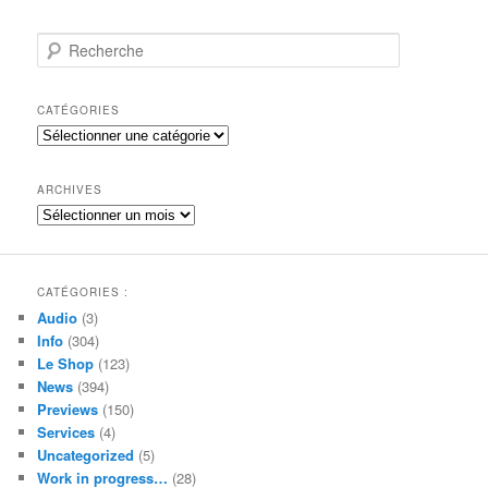
R
e
c
h
CATÉGORIES
e
Catégories
r
c
h
ARCHIVES
e
Archives
CATÉGORIES :
Audio
(3)
Info
(304)
Le Shop
(123)
News
(394)
Previews
(150)
Services
(4)
Uncategorized
(5)
Work in progress…
(28)