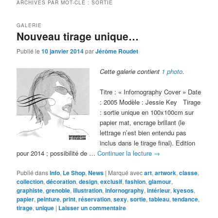
ARCHIVES PAR MOT-CLÉ :
SORTIE
GALERIE
Nouveau tirage unique…
Publié le
10 janvier 2014
par
Jérôme Roudet
Cette galerie contient
1 photo
.
Titre : « Infornography Cover » Date
: 2005 Modèle : Jessie Key Tirage
: sortie unique en 100x100cm sur
papier mat, encrage brillant (le
lettrage n’est bien entendu pas
inclus dans le tirage final). Edition
pour 2014 ; possibilité de …
Continuer la lecture
→
Publié dans
Info
,
Le Shop
,
News
|
Marqué avec
art
,
artwork
,
classe
,
collection
,
décoration
,
design
,
exclusif
,
fashion
,
glamour
,
graphiste
,
grenoble
,
illustration
,
infornography
,
intérieur
,
kyesos
,
papier
,
peinture
,
print
,
réservation
,
sexy
,
sortie
,
tableau
,
tendance
,
tirage
,
unique
|
Laisser un commentaire