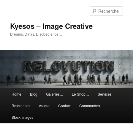
Aller
Aller
au
au
Rech
contenu
contenu
principal
secondaire
Kyesos – Image Creative
Dreams, Datas, Disobedience…
Menu
Home
Blog
Galeries…
Le Shop…
Services
principal
References
Auteur
Contact
Commandes
Stock Images