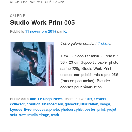
ARCHIVES PAR MOT-CLÉ :
SOFA
GALERIE
Studio Work Print 005
Publié le
11 novembre 2015
par
K.
Cette galerie contient
1 photo
.
Titre : « Sophistication » Format :
38 x 23 cm Support : papier photo
satiné 220g Studio Work Print
unique, non publié, mis à prix 25€
(frais de port inclus). Prendre
contact pour réservation.
Publié dans
Info
,
Le Shop
,
News
|
Marqué avec
art
,
artwork
,
collector
,
création
,
financement
,
glamour
,
illustration
,
image
,
kyesos
,
livre
,
nouveau
,
photo
,
photographie
,
poster
,
print
,
projet
,
sofa
,
soft
,
studio
,
tirage
,
work