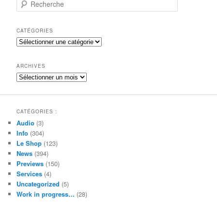
R
e
c
h
CATÉGORIES
e
Catégories
r
c
h
ARCHIVES
e
Archives
CATÉGORIES :
Audio
(3)
Info
(304)
Le Shop
(123)
News
(394)
Previews
(150)
Services
(4)
Uncategorized
(5)
Work in progress…
(28)