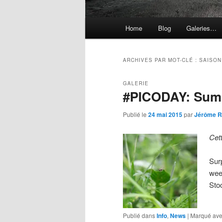
Menu
Home
Blog
Galeries…
principal
ARCHIVES PAR MOT-CLÉ :
SAISON
GALERIE
#PICODAY: Sum
Publié le
24 mai 2015
par
Jérôme R
Cet
Sur
wee
Sto
Publié dans
Info
,
News
|
Marqué av