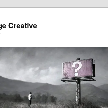
ge Creative
…