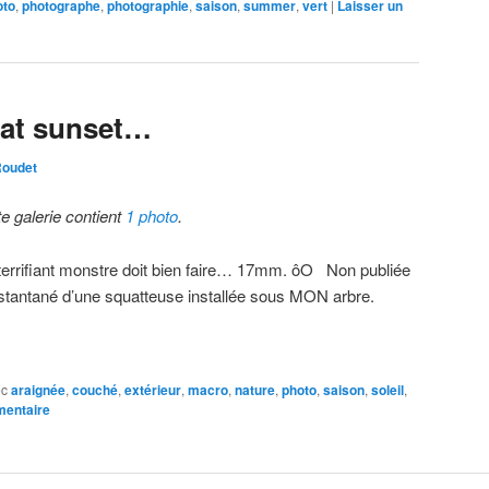
oto
,
photographe
,
photographie
,
saison
,
summer
,
vert
|
Laisser un
at sunset…
Roudet
te galerie contient
1 photo
.
terrifiant monstre doit bien faire… 17mm. ôO Non publiée
nstantané d’une squatteuse installée sous MON arbre.
ec
araignée
,
couché
,
extérieur
,
macro
,
nature
,
photo
,
saison
,
soleil
,
mentaire