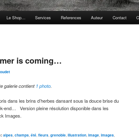
Le Shop…
Services
References
Auteur
Contact
C
mer is coming…
oudet
te galerie contient
1 photo
.
pris dans les brins d’herbes dansant sous la douce brise du
k-end… Version pleine résolution disponible dans les
ck Images.
ec
alpes
,
champs
,
été
,
fleurs
,
grenoble
,
illustration
,
image
,
images
,