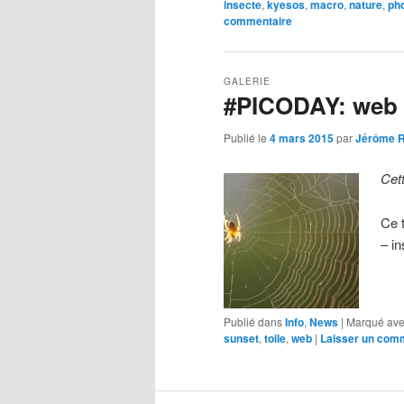
insecte
,
kyesos
,
macro
,
nature
,
ph
commentaire
GALERIE
#PICODAY: web 
Publié le
4 mars 2015
par
Jérôme 
Cet
Ce 
– i
Publié dans
Info
,
News
|
Marqué av
sunset
,
toile
,
web
|
Laisser un com