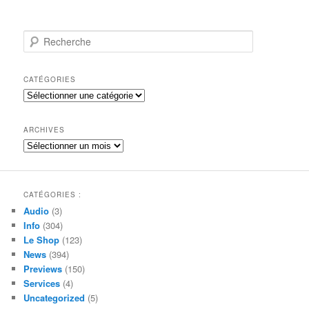
R
e
c
h
CATÉGORIES
e
Catégories
r
c
h
ARCHIVES
e
Archives
CATÉGORIES :
Audio
(3)
Info
(304)
Le Shop
(123)
News
(394)
Previews
(150)
Services
(4)
Uncategorized
(5)