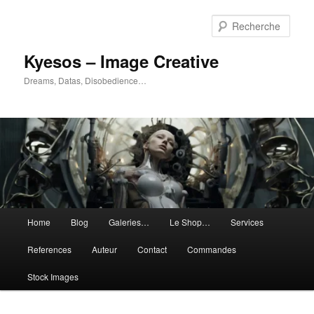
Aller
Aller
au
au
Rech
contenu
contenu
principal
secondaire
Kyesos – Image Creative
Dreams, Datas, Disobedience…
Menu
Home
Blog
Galeries…
Le Shop…
Services
principal
References
Auteur
Contact
Commandes
Stock Images