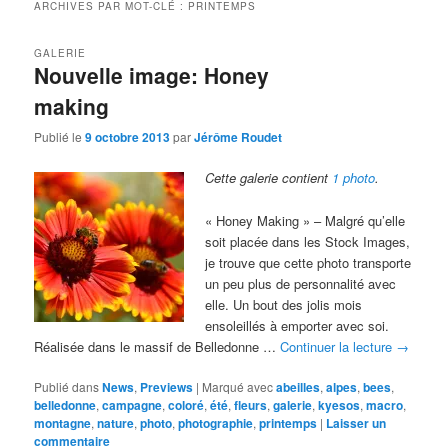
ARCHIVES PAR MOT-CLÉ :
PRINTEMPS
GALERIE
Nouvelle image: Honey
making
Publié le
9 octobre 2013
par
Jérôme Roudet
Cette galerie contient
1 photo
.
« Honey Making » – Malgré qu’elle
soit placée dans les Stock Images,
je trouve que cette photo transporte
un peu plus de personnalité avec
elle. Un bout des jolis mois
ensoleillés à emporter avec soi.
Réalisée dans le massif de Belledonne …
Continuer la lecture
→
Publié dans
News
,
Previews
|
Marqué avec
abeilles
,
alpes
,
bees
,
belledonne
,
campagne
,
coloré
,
été
,
fleurs
,
galerie
,
kyesos
,
macro
,
montagne
,
nature
,
photo
,
photographie
,
printemps
|
Laisser un
commentaire