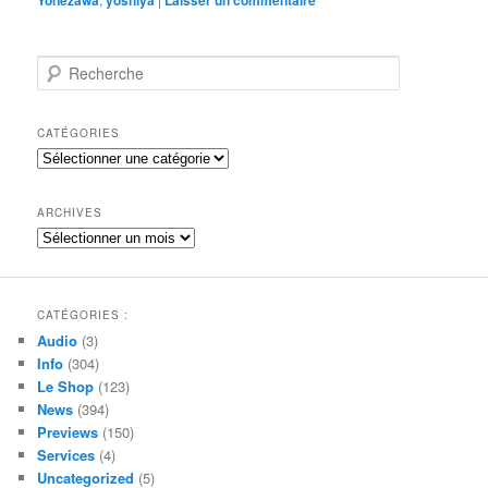
R
e
c
h
CATÉGORIES
e
Catégories
r
c
h
ARCHIVES
e
Archives
CATÉGORIES :
Audio
(3)
Info
(304)
Le Shop
(123)
News
(394)
Previews
(150)
Services
(4)
Uncategorized
(5)