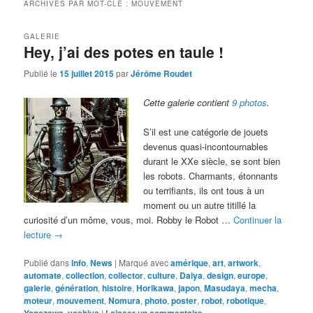
ARCHIVES PAR MOT-CLÉ :
MOUVEMENT
GALERIE
Hey, j’ai des potes en taule !
Publié le
15 juillet 2015
par
Jérôme Roudet
Cette galerie contient
9 photos
.
S’il est une catégorie de jouets
devenus quasi-incontournables
durant le XXe siècle, se sont bien
les robots. Charmants, étonnants
ou terrifiants, ils ont tous à un
moment ou un autre titillé la
curiosité d’un môme, vous, moi. Robby le Robot …
Continuer la
lecture
→
Publié dans
Info
,
News
|
Marqué avec
amérique
,
art
,
artwork
,
automate
,
collection
,
collector
,
culture
,
Daiya
,
design
,
europe
,
galerie
,
génération
,
histoire
,
Horikawa
,
japon
,
Masudaya
,
mecha
,
moteur
,
mouvement
,
Nomura
,
photo
,
poster
,
robot
,
robotique
,
Yonezawa
,
yoshiya
|
Laisser un commentaire