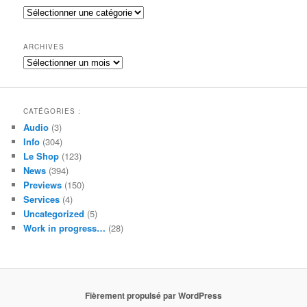
e
Catégories
r
c
h
ARCHIVES
e
Archives
CATÉGORIES :
Audio
(3)
Info
(304)
Le Shop
(123)
News
(394)
Previews
(150)
Services
(4)
Uncategorized
(5)
Work in progress…
(28)
Fièrement propulsé par WordPress