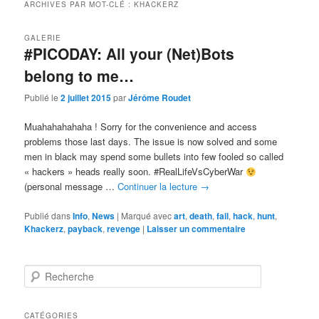
ARCHIVES PAR MOT-CLÉ :
KHACKERZ
GALERIE
#PICODAY: All your (Net)Bots
belong to me…
Publié le
2 juillet 2015
par
Jérôme Roudet
Muahahahahaha ! Sorry for the convenience and access
problems those last days. The issue is now solved and some
men in black may spend some bullets into few fooled so called
« hackers » heads really soon. #RealLifeVsCyberWar
(personal message …
Continuer la lecture
→
Publié dans
Info
,
News
|
Marqué avec
art
,
death
,
fail
,
hack
,
hunt
,
Khackerz
,
payback
,
revenge
|
Laisser un commentaire
R
e
c
h
CATÉGORIES