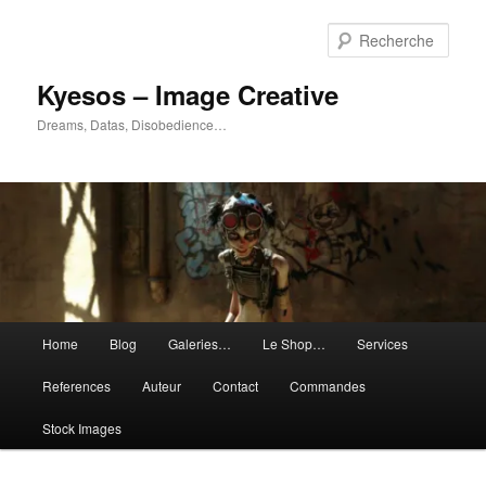
Aller
Aller
au
au
Rech
contenu
contenu
principal
secondaire
Kyesos – Image Creative
Dreams, Datas, Disobedience…
Menu
Home
Blog
Galeries…
Le Shop…
Services
principal
References
Auteur
Contact
Commandes
Stock Images