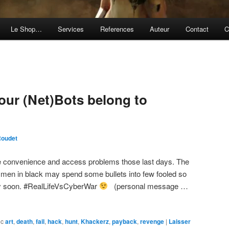
Le Shop…
Services
References
Auteur
Contact
C
our (Net)Bots belong to
Roudet
e convenience and access problems those last days. The
men in black may spend some bullets into few fooled so
lly soon. #RealLifeVsCyberWar
(personal message …
ec
art
,
death
,
fail
,
hack
,
hunt
,
Khackerz
,
payback
,
revenge
|
Laisser