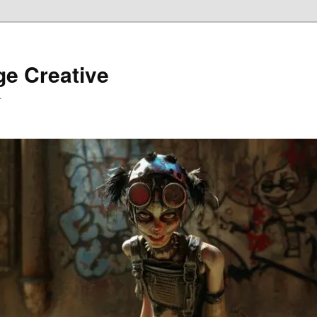
ge Creative
…