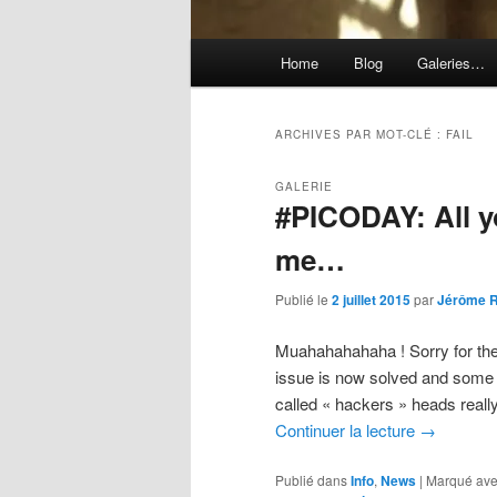
Menu
Home
Blog
Galeries…
principal
ARCHIVES PAR MOT-CLÉ :
FAIL
GALERIE
#PICODAY: All y
me…
Publié le
2 juillet 2015
par
Jérôme 
Muahahahahaha ! Sorry for th
issue is now solved and some 
called « hackers » heads rea
Continuer la lecture
→
Publié dans
Info
,
News
|
Marqué av