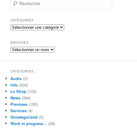
R
e
c
h
CATÉGORIES
e
Catégories
r
c
h
ARCHIVES
e
Archives
CATÉGORIES :
Audio
(3)
Info
(304)
Le Shop
(123)
News
(394)
Previews
(150)
Services
(4)
Uncategorized
(5)
Work in progress…
(28)