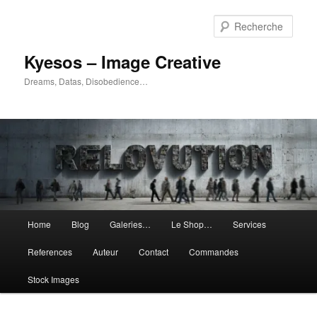
Aller
Aller
au
au
Rech
contenu
contenu
principal
secondaire
Kyesos – Image Creative
Dreams, Datas, Disobedience…
Menu
Home
Blog
Galeries…
Le Shop…
Services
principal
References
Auteur
Contact
Commandes
Stock Images