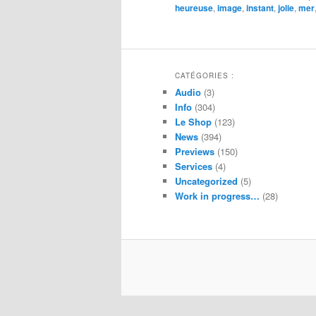
heureuse
,
image
,
instant
,
jolie
,
mer
CATÉGORIES :
Audio
(3)
Info
(304)
Le Shop
(123)
News
(394)
Previews
(150)
Services
(4)
Uncategorized
(5)
Work in progress…
(28)