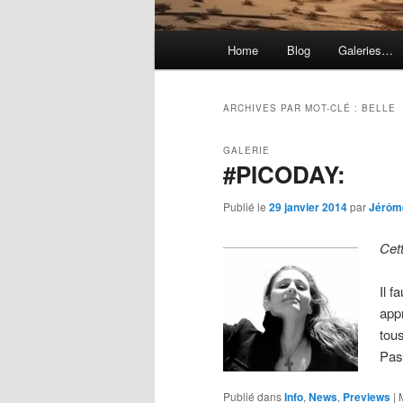
Menu
Home
Blog
Galeries…
principal
ARCHIVES PAR MOT-CLÉ :
BELLE
GALERIE
#PICODAY:
Publié le
29 janvier 2014
par
Jérôm
Cet
Il 
app
tou
Pas
Publié dans
Info
,
News
,
Previews
|