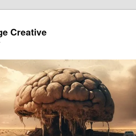
ge Creative
…