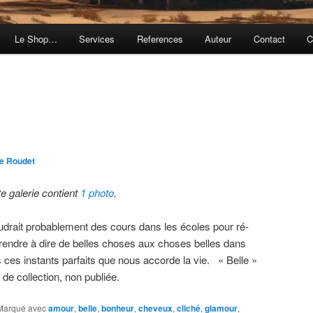
Le Shop…
Services
References
Auteur
Contact
C
e Roudet
te galerie contient
1 photo
.
faudrait probablement des cours dans les écoles pour ré-
rendre à dire de belles choses aux choses belles dans
s ces instants parfaits que nous accorde la vie. « Belle »
 de collection, non publiée.
Marqué avec
amour
,
belle
,
bonheur
,
cheveux
,
cliché
,
glamour
,