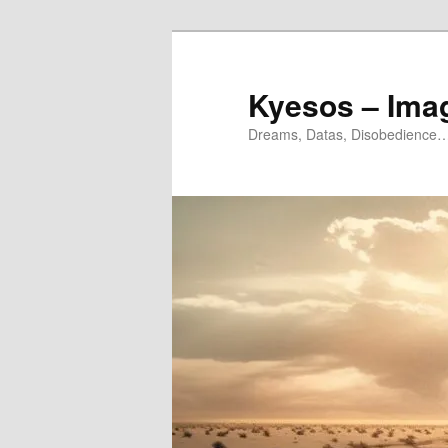
Aller
Aller
au
au
contenu
contenu
Kyesos – Ima
principal
secondaire
Dreams, Datas, Disobedience