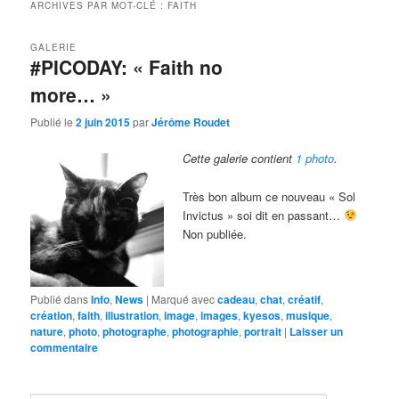
ARCHIVES PAR MOT-CLÉ :
FAITH
GALERIE
#PICODAY: « Faith no
more… »
Publié le
2 juin 2015
par
Jérôme Roudet
Cette galerie contient
1 photo
.
Très bon album ce nouveau « Sol
Invictus » soi dit en passant…
Non publiée.
Publié dans
Info
,
News
|
Marqué avec
cadeau
,
chat
,
créatif
,
création
,
faith
,
illustration
,
image
,
images
,
kyesos
,
musique
,
nature
,
photo
,
photographe
,
photographie
,
portrait
|
Laisser un
commentaire