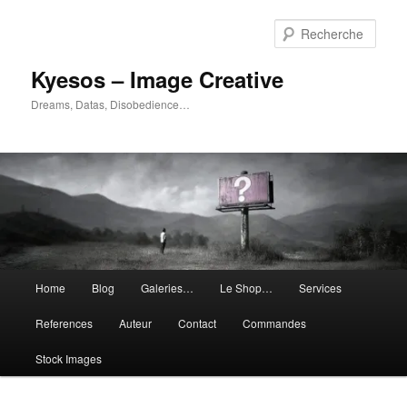
Aller
Aller
au
au
Rech
contenu
contenu
principal
secondaire
Kyesos – Image Creative
Dreams, Datas, Disobedience…
Menu
Home
Blog
Galeries…
Le Shop…
Services
principal
References
Auteur
Contact
Commandes
Stock Images