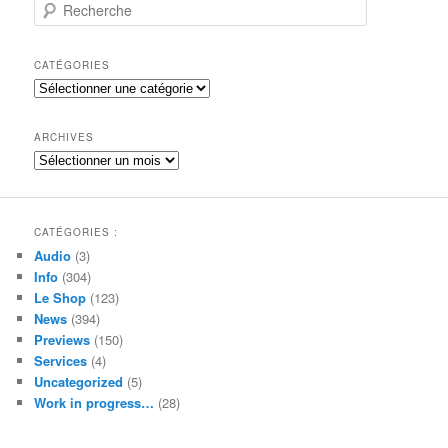
R
e
c
h
CATÉGORIES
e
Catégories
r
c
h
ARCHIVES
e
Archives
CATÉGORIES :
Audio
(3)
Info
(304)
Le Shop
(123)
News
(394)
Previews
(150)
Services
(4)
Uncategorized
(5)
Work in progress…
(28)