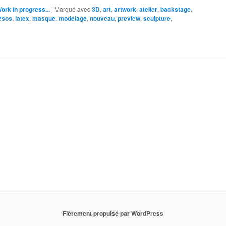
ork in progress...
|
Marqué avec
3D
,
art
,
artwork
,
atelier
,
backstage
,
esos
,
latex
,
masque
,
modelage
,
nouveau
,
preview
,
sculpture
,
Fièrement propulsé par WordPress