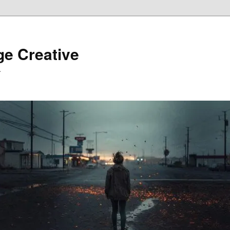
ge Creative
…