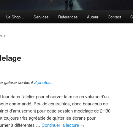
Le Shop…
Services
References
Auteur
Contact
C
NTE
delage
te galerie contient
2 photos
.
t tour dans l’atelier pour observer la mise en volume d’un
que commandé. Peu de contraintes, donc beaucoup de
isir et d’amusement pour cette session modelage de 2H30.
t toujours très agréable de quitter les écrans pour
ourner à différentes …
Continuer la lecture
→