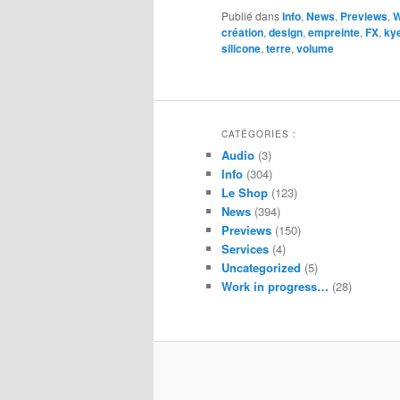
Publié dans
Info
,
News
,
Previews
,
W
création
,
design
,
empreinte
,
FX
,
ky
silicone
,
terre
,
volume
CATÉGORIES :
Audio
(3)
Info
(304)
Le Shop
(123)
News
(394)
Previews
(150)
Services
(4)
Uncategorized
(5)
Work in progress…
(28)