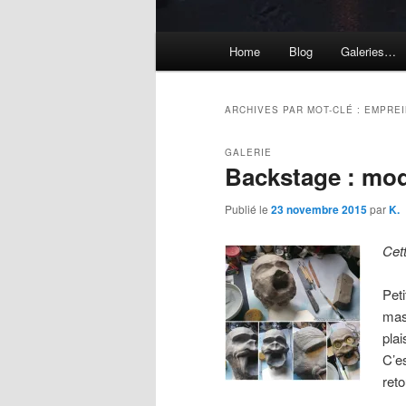
Menu
Home
Blog
Galeries…
principal
ARCHIVES PAR MOT-CLÉ :
EMPREI
GALERIE
Backstage : mo
Publié le
23 novembre 2015
par
K.
Cet
Peti
mas
pla
C’es
ret