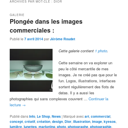
ARCHIVES PAR MOT-CLÉ :
DIOR
GALERIE
Plongée dans les images
commerciales :
Publié le
7 avril 2014
par
Jérôme Roudet
Cette galerie contient
1 photo
.
Cette semaine on va explorer un
peu le côté mercantile de mes
images. Je ne créé pas que pour le
fun. Logos, illustrations, interfaces
sortent régulièrement des flots de
datas. Il y a aussi les
photographies qui sans complexes couvrent …
Continuer la
lecture
→
Publié dans
Info
,
Le Shop
,
News
|
Marqué avec
art
,
commercial
,
concept
,
créatif
,
création
,
design
,
Dior
,
illustration
,
image
,
kyesos
,
lumière
,
lunettes
,
marketing
,
photo
,
photographe
,
photographie
,