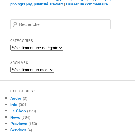
photography
,
publicité
,
travaux
|
Laisser un commentaire
R
e
c
h
CATÉGORIES
e
Catégories
r
c
h
ARCHIVES
e
Archives
CATÉGORIES :
Audio
(3)
Info
(304)
Le Shop
(123)
News
(394)
Previews
(150)
Services
(4)