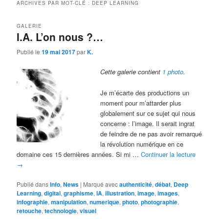
ARCHIVES PAR MOT-CLÉ :
DEEP LEARNING
GALERIE
I.A. L’on nous ?…
Publié le
19 mai 2017
par
K.
Cette galerie contient
1 photo
.
Je m’écarte des productions un
moment pour m’attarder plus
globalement sur ce sujet qui nous
concerne : l’image. Il serait ingrat
de feindre de ne pas avoir remarqué
la révolution numérique en ce
domaine ces 15 dernières années. Si mi …
Continuer la lecture
→
Publié dans
Info
,
News
|
Marqué avec
authenticité
,
débat
,
Deep
Learning
,
digital
,
graphisme
,
IA
,
illustration
,
image
,
images
,
infographie
,
manipulation
,
numerique
,
photo
,
photographie
,
retouche
,
technologie
,
visuel