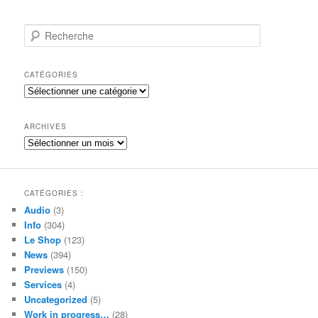
R
e
c
h
CATÉGORIES
e
Catégories
r
c
h
ARCHIVES
e
Archives
CATÉGORIES :
Audio
(3)
Info
(304)
Le Shop
(123)
News
(394)
Previews
(150)
Services
(4)
Uncategorized
(5)
Work in progress…
(28)