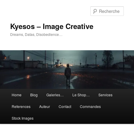
Aller
Aller
au
au
Rech
contenu
contenu
principal
secondaire
Kyesos – Image Creative
Dreams, Datas, Disobedience…
Menu
Home
Blog
Galeries…
Le Shop…
Services
principal
References
Auteur
Contact
Commandes
Stock Images