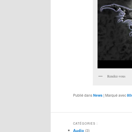
Rendez-vous
Publié dans
News
|
Marqué avec
80
CATÉGORIES :
Audio
(3)